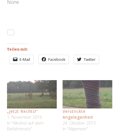
None
Teilen mit:
E-Mail
Facebook
Twitter
„Jetzt Rechts!“
Verstrickte
1. November 2016
Angelegenheit
In "Alkohol auf dem
24. Oktober 2013
Beifahrersitz"
In "Allgemein"