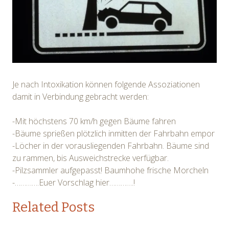
Je nach Intoxikation können folgende Assoziationen
damit in Verbindung gebracht werden:
-Mit höchstens 70 km/h gegen Bäume fahren
-Bäume sprießen plötzlich inmitten der Fahrbahn empor
-Löcher in der vorausliegenden Fahrbahn. Bäume sind
zu rammen, bis Ausweichstrecke verfügbar.
-Pilzsammler aufgepasst! Baumhohe frische Morcheln
-………….Euer Vorschlag hier………….!
Related Posts