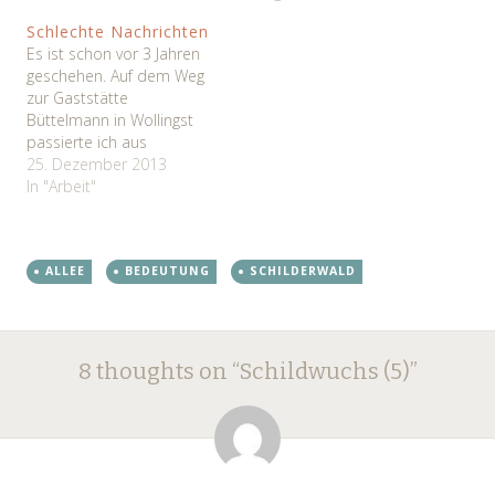
Schlechte Nachrichten
Es ist schon vor 3 Jahren
geschehen. Auf dem Weg
zur Gaststätte
Büttelmann in Wollingst
passierte ich aus
Beverstedt kommend den
25. Dezember 2013
Ortsausgang Osterndorf.
In "Arbeit"
Hinter dem Schild folgt
eine Kurvenkombination
die sich auch mit 70 km/h
ALLEE
BEDEUTUNG
SCHILDERWALD
gut meistern lässt. Am
rechten Fahrbahnrand
sah ich Warnblinklichter,
Post
während ich mich
←
→
bremsend näherte,
8 thoughts on “
Schildwuchs (5)
”
bemerkte…
navigation