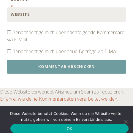
*
WEBSITE
Benachrichtige mich über nachfolgende Kommentare
via E-Mail.
Benachrichtige mich über neue Beiträge via E-Mail.
Diese Website verwendet Akismet, um Spam zu reduzieren.
Erfahre, wie deine Kommentardaten verarbeitet werden.
Diese Website benutzt Cookies. Wenn du die Website weiter
nutzt, gehen wir von deinem Einverständnis aus.
PROUDLY POWERED BY WORDPRESS
|
THEME:
FICTIVE BY
WORDPRESS.COM
.
OK