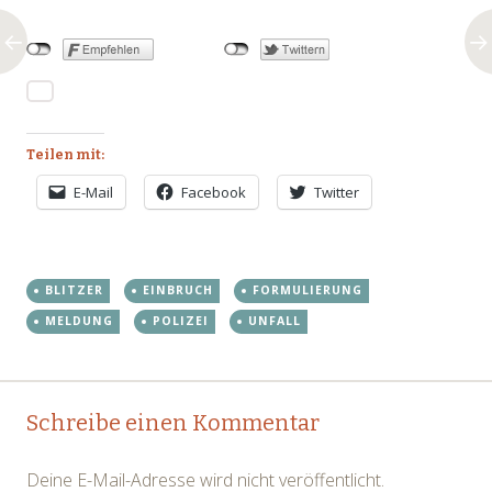
Teilen mit:
E-Mail
Facebook
Twitter
BLITZER
EINBRUCH
FORMULIERUNG
MELDUNG
POLIZEI
UNFALL
Post
←
→
Schreibe einen Kommentar
navigation
Deine E-Mail-Adresse wird nicht veröffentlicht.