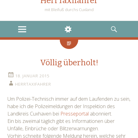
HerrTaxifahrer
mit Bleifuß durchs Cuxland
MENU
WIDGETS
SEARCH
Völlig überholt!
18. JANUAR 2015
HERRTAXIFAHRER
Um Polizei-Technisch immer auf dem Laufenden zu sein,
habe ich die Polizeimeldungen der Inspektion des
Landkreis Cuxhaven bei
Presseportal
abonniert.
Ein bis zweimal täglich gibt es Informationen über
Unfälle, Einbrüche oder Blitzerwarnungen.
Vorhin schneite folgende Meldung herein, welche sehr