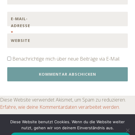
E-MAIL-
ADRESSE
*
WEBSITE
Benachrichtige mich über neue Beiträge via E-Mail.
Diese Website verwendet Akismet, um Spam zu reduzieren.
Erfahre, wie deine Kommentardaten verarbeitet werden.
Diese Website benutzt Cookies. Wenn du die Website weiter
nutzt, gehen wir von deinem Einverständnis aus.
PROUDLY POWERED BY WORDPRESS
|
THEME: