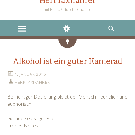
HerrTaxifahrer
mit Bleifuß durchs Cuxland
MENU
WIDGETS
SEARCH
Status
Alkohol ist ein guter Kamerad
1. JANUAR 2016
HERRTAXIFAHRER
Bei richtiger Dosierung bleibt der Mensch freundlich und
euphorisch!
Gerade selbst getestet.
Frohes Neues!