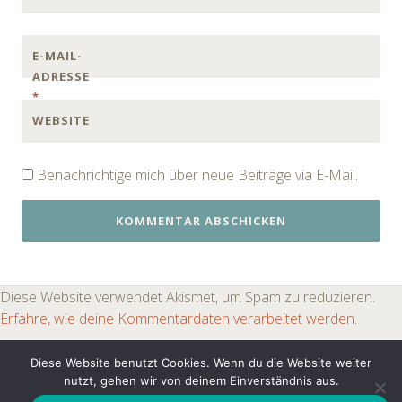
E-MAIL-
ADRESSE
*
WEBSITE
Benachrichtige mich über neue Beiträge via E-Mail.
Diese Website verwendet Akismet, um Spam zu reduzieren.
Erfahre, wie deine Kommentardaten verarbeitet werden.
Diese Website benutzt Cookies. Wenn du die Website weiter
nutzt, gehen wir von deinem Einverständnis aus.
PROUDLY POWERED BY WORDPRESS
|
THEME: