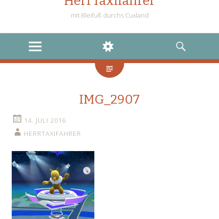
HerrTaxifahrer
mit Bleifuß durchs Cuxland
MENU
WIDGETS
SEARCH
IMG_2907
14. JULI 2016
HERRTAXIFAHRER