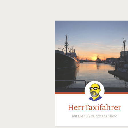
HerrTaxifahrer
mit Bleifuß durchs Cuxland