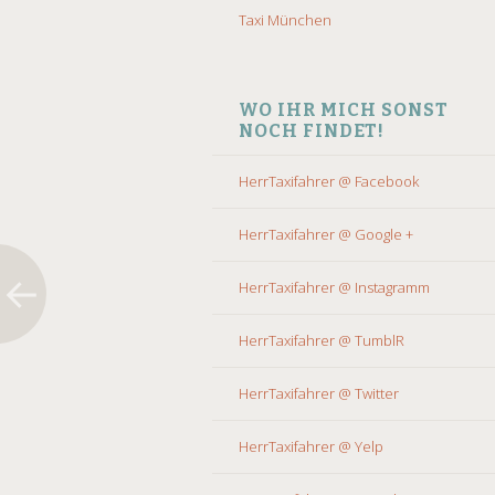
Taxi München
WO IHR MICH SONST
NOCH FINDET!
HerrTaxifahrer @ Facebook
HerrTaxifahrer @ Google +
HerrTaxifahrer @ Instagramm
HerrTaxifahrer @ TumblR
HerrTaxifahrer @ Twitter
HerrTaxifahrer @ Yelp