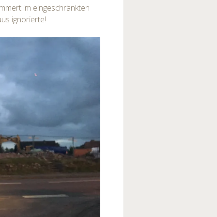
ekümmert im eingeschränkten
us ignorierte!