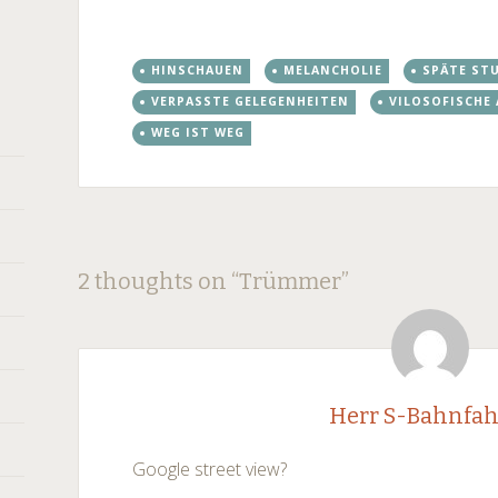
HINSCHAUEN
MELANCHOLIE
SPÄTE ST
VERPASSTE GELEGENHEITEN
VILOSOFISCH
WEG IST WEG
Post
←
→
2 thoughts on “
Trümmer
”
navigation
Herr S-Bahnfah
Google street view?