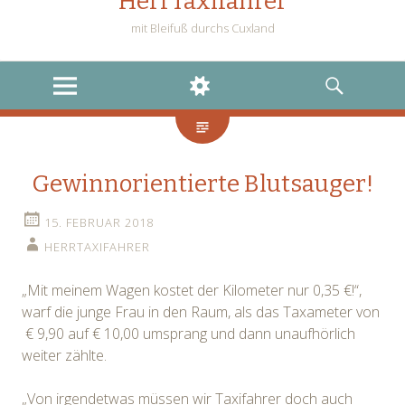
HerrTaxifahrer
mit Bleifuß durchs Cuxland
MENU
WIDGETS
SEARCH
Gewinnorientierte Blutsauger!
15. FEBRUAR 2018
HERRTAXIFAHRER
„Mit meinem Wagen kostet der Kilometer nur 0,35 €!“,
warf die junge Frau in den Raum, als das Taxameter von
€ 9,90 auf € 10,00 umsprang und dann unaufhörlich
weiter zählte.
„Von irgendetwas müssen wir Taxifahrer doch auch