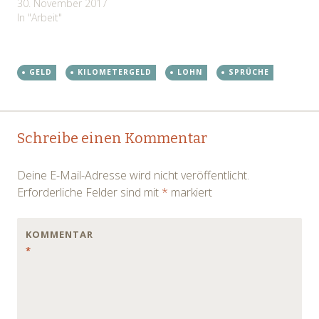
meinem Eintreffen einfach
30. November 2017
mit Jemand andrem
In "Arbeit"
weggefahren ist! Leider
kann man physische
Gewalt nicht per
GELD
KILOMETERGELD
LOHN
SPRÜCHE
Whattsapp verschicken,
ich war echt sauer! Nun
saß ich in meinem kleinen
Post
Taxilein und…
←
→
Schreibe einen Kommentar
navigation
Deine E-Mail-Adresse wird nicht veröffentlicht.
Erforderliche Felder sind mit
*
markiert
KOMMENTAR
*