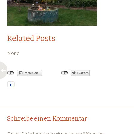
Related Posts
None
Post
←
Schreibe einen Kommentar
navigation
Deine E-Mail-Adresse wird nicht veröffentlicht.