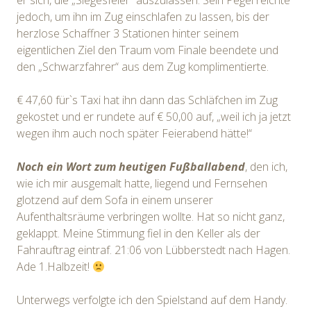
er sich, die „Siegesfeier“ auszulassen. Sein Pegel reichte
jedoch, um ihn im Zug einschlafen zu lassen, bis der
herzlose Schaffner 3 Stationen hinter seinem
eigentlichen Ziel den Traum vom Finale beendete und
den „Schwarzfahrer“ aus dem Zug komplimentierte.
€ 47,60 für`s Taxi hat ihn dann das Schläfchen im Zug
gekostet und er rundete auf € 50,00 auf, „weil ich ja jetzt
wegen ihm auch noch später Feierabend hätte!“
Noch ein Wort zum heutigen Fußballabend
, den ich,
wie ich mir ausgemalt hatte, liegend und Fernsehen
glotzend auf dem Sofa in einem unserer
Aufenthaltsräume verbringen wollte. Hat so nicht ganz,
geklappt. Meine Stimmung fiel in den Keller als der
Fahrauftrag eintraf. 21:06 von Lübberstedt nach Hagen.
Ade 1.Halbzeit!
Unterwegs verfolgte ich den Spielstand auf dem Handy.