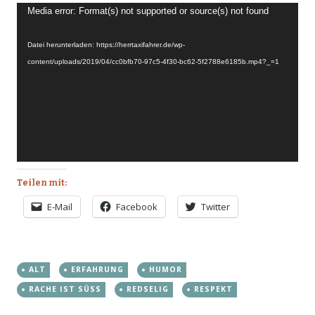
Video-
Media error: Format(s) not supported or source(s) not found
Player
Datei herunterladen: https://herrtaxifahrer.de/wp-
content/uploads/2019/04/cc0bfb70-97c5-4f30-bc62-5f2788e6185b.mp4?_=1
Teilen mit:
E-Mail
Facebook
Twitter
ALT
ERFAHRUNG
HUMOR
RACHE IST SÜSS
REDSELIG
RESPEKT