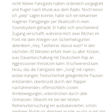
nicht! Meine Fahrgäste hatten ordentlich vorgeglüht
und frugen nach Musik aus dem Radio. Noch bevor
ich „piep“ sagen konnte, hatte sich ein bekannter
Hagener Partygänger per Bluetooth in mein
Soundsystem gehackt. Er hatte sich anscheinend
Zugang verschafft, während mich zwei Bitches im
Font mit dem Anlegen von Sicherheitsgurten
ablenkten! „Hey, Taxifahrer, klasse was!? In den
nächsten 30 Minuten erfuhr mein zu alter Körper,
was Dauerbeschallung mit Deutschem Rap an
Aggressionen freisetzen kann. Erschwerend kam
hinzu, das die Fahrgäste den „Song“ mit rapten,
wobei mangels Textsicherheit gelegentliche Pausen
entstanden, überbrückt durch den Rapper
nachahmenden, offensichtlich coolen
Armbewegungen, unterstrichen durch üble
Grimassen. Obwohl mir bei der letzten
Reihenuntersuchung ein ausbalancierter, schön
niedriger Blutdruck attestiert wurde, wuchs in mir das