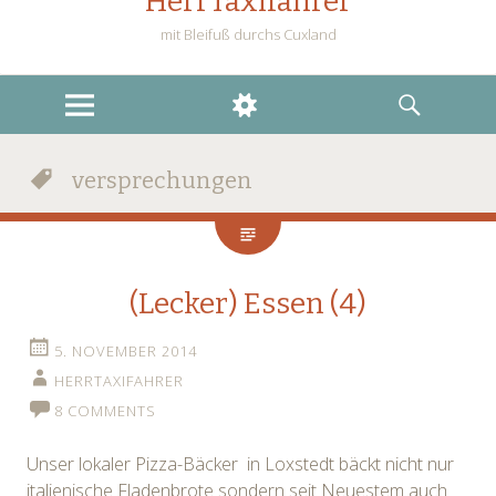
HerrTaxifahrer
mit Bleifuß durchs Cuxland
MENU
WIDGETS
SEARCH
versprechungen
(Lecker) Essen (4)
5. NOVEMBER 2014
HERRTAXIFAHRER
8 COMMENTS
Unser lokaler Pizza-Bäcker in Loxstedt bäckt
nicht nur
italienische Fladenbrote sondern seit Neuestem auch