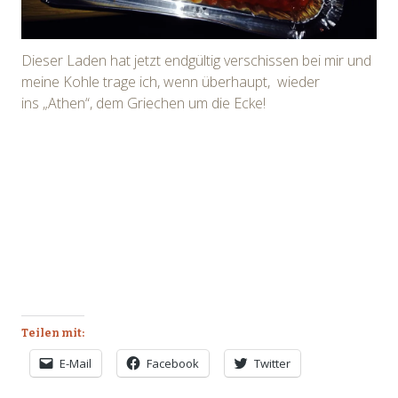
Dieser Laden hat jetzt endgültig verschissen bei mir und
meine Kohle trage ich, wenn überhaupt, wieder
ins „Athen“, dem Griechen um die Ecke!
Teilen mit:
E-Mail
Facebook
Twitter