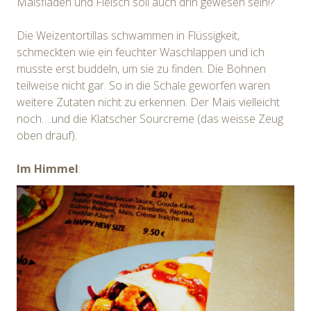
Maisfladen und Fleisch soll auch drin gewesen sein!?
Die Weizentortillas schwammen in Flüssigkeit,
schmeckten wie ein feuchter Waschlappen und ich
musste erst buddeln, um sie zu finden. Die Bohnen
teilweise nicht gar. So in die Schale geworfen waren
weitere Zutaten nicht zu erkennen. Der Mais vielleicht
noch….und die Klatscher Sourcreme (das weisse Zeug
oben drauf).
Im Himmel
: