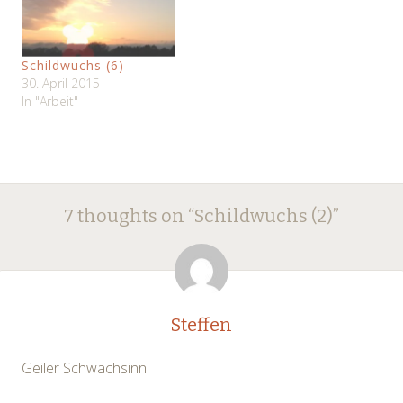
Schildwuchs (6)
30. April 2015
In "Arbeit"
Post
←
→
7 thoughts on “
Schildwuchs (2)
”
navigation
Steffen
Geiler Schwachsinn.