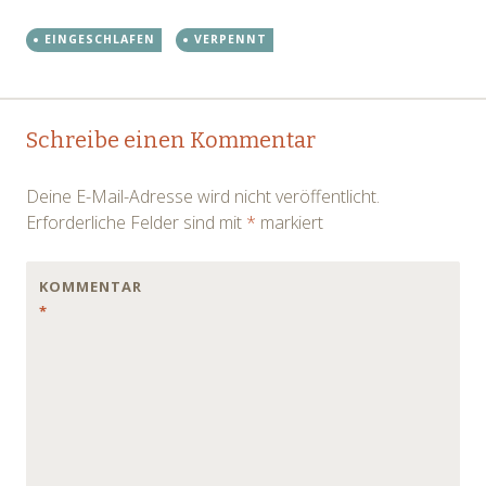
Nähe zu checken,
EINGESCHLAFEN
VERPENNT
vielleicht gab es ein Fehler
bei der Übermittlung!?
Hatte einige Stops in der…
Post
←
→
Schreibe einen Kommentar
navigation
Deine E-Mail-Adresse wird nicht veröffentlicht.
Erforderliche Felder sind mit
*
markiert
KOMMENTAR
*