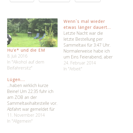
Wenn`s mal wieder
etwas länger dauert…
Letzte Nacht war die
letzte Bestellung per
Sammeltaxi für 3:47 Uhr.
Hu’e* und die EM
Normalerweise habe ich
8. Juli 2016
um Eins Feierabend, aber
In "Alkohol auf dem
um die Tagschicht nicht zu
24. Februar 2014
Beifahrersitz"
früh zu verschleißen,
In "Arbeit"
übernimmt dann eben die
Lügen….
Spätschicht das noch,
...haben wirklich kurze
sofern rechtzeitig
Beine! Um 22:35 fuhr ich
vorbestellt. Leider kamen
am ZOB an der
nach 23:24 keine weiteren
Sammeltaxihaltestelle vor.
Bestellungen rein, der
Abfahrt war gemeldet für
Landkreis hatte wie üblich
22:40. Um 22:43 ist kein
11. November 2014
über…
Fahrgast in Sicht. Ich
In "Allgemein"
beschloß, schnell einmal
andere Haltestellen in der