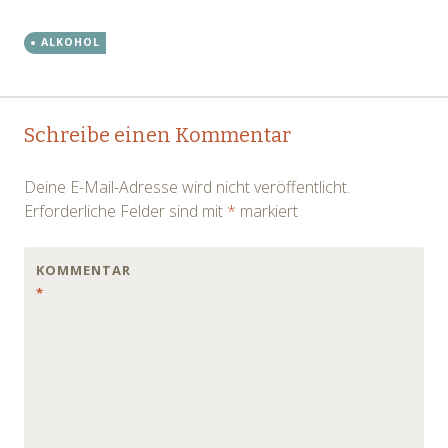
Übersee anzukündigen.
Die Bahn verspätet sich
ALKOHOL
regelmäßig um 5-10
Minuten und die
Fahrgäste bestellen ihr
Post
Sammeltaxi für
←
→
Mitternacht auf den
Schreibe einen Kommentar
letzten Drücker. Hier auf
navigation
dem…
Deine E-Mail-Adresse wird nicht veröffentlicht.
Erforderliche Felder sind mit
*
markiert
KOMMENTAR
*