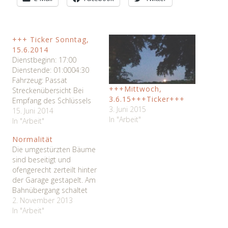
+++ Ticker Sonntag,
15.6.2014
Dienstbeginn: 17:00
Dienstende: 01:0004:30
Fahrzeug: Passat
+++Mittwoch,
Streckenübersicht Bei
3.6.15+++Ticker+++
Empfang des Schlüssels
3. Juni 2015
erfahren, das es diese
15. Juni 2014
In "Arbeit"
Nacht länger geht. AST um
In "Arbeit"
3:46 ist reingekommen
Normalität
und für die Frühschicht
Die umgestürzten Bäume
noch zu früh! 17:25 1.
sind beseitigt und
Auftrag AST (Sammeltaxi)
ofengerecht zerteilt hinter
von Hollenerkamp nach
der Garage gestapelt. Am
Beverstedt. Auf einer
Bahnübergang schaltet
schmalen Straße kommt
sich alle 4 Minuten das
2. November 2013
mir eine Radfahrerin mit
Rotlicht ein um
In "Arbeit"
angebundenem Hund…
Warenlieferungen nach