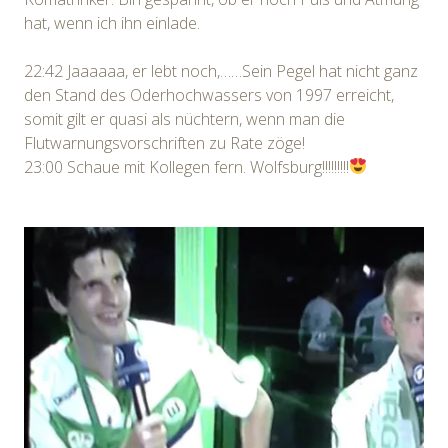
hat, wenn ich ihn einlade.
22:42 Jaaaaaa, er lebt noch,……Sein Pegel hat nicht ganz
den Stand des Oderhochwassers von 1997 erreicht,
somit gilt er quasi als nüchtern, wenn man die
Flutwarnungsvorschriften zu Rate zöge!
23:00 Schaue mit Kollegen fern. Wolfsburg!!!!!!!!!