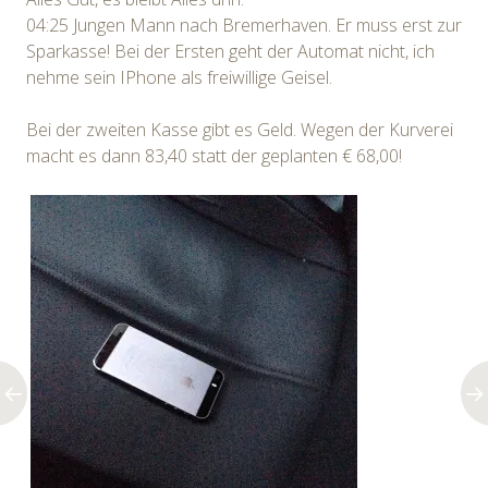
04:25 Jungen Mann nach Bremerhaven. Er muss erst zur
Sparkasse! Bei der Ersten geht der Automat nicht, ich
nehme sein IPhone als freiwillige Geisel.
Bei der zweiten Kasse gibt es Geld. Wegen der Kurverei
macht es dann 83,40 statt der geplanten € 68,00!