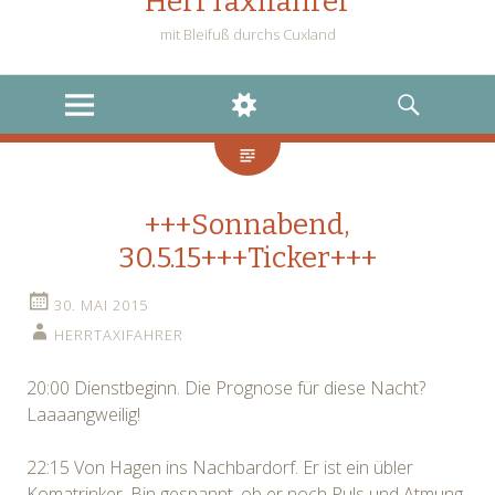
HerrTaxifahrer
mit Bleifuß durchs Cuxland
MENU
WIDGETS
SEARCH
+++Sonnabend,
30.5.15+++Ticker+++
30. MAI 2015
HERRTAXIFAHRER
20:00 Dienstbeginn. Die Prognose für diese Nacht?
Laaaangweilig!
22:15 Von Hagen ins Nachbardorf. Er ist ein übler
Komatrinker. Bin gespannt, ob er noch Puls und Atmung