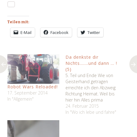
Teilen mit:
E-Mail
Facebook
Twitter
Da denkste dir
Nichts…….und dann … !
(5)
5. Teil und Ende Wie von
Geisterhand getragen
Robot Wars Reloaded!
erreichte ich den Abzweig
17. September 2014
Richtung Heimat. Weil bis
In "Allgemein"
hier hin Alles prima
geklappt hatte, bog ich in
24. Februar 2015
den Pfad ein, der direkt
In "Wo ich lebe und fahre"
auf mein Häuschen
zuläuft. Meinen Gedanken
freien Lauf lassend, wurde
ich erst wieder wach, als