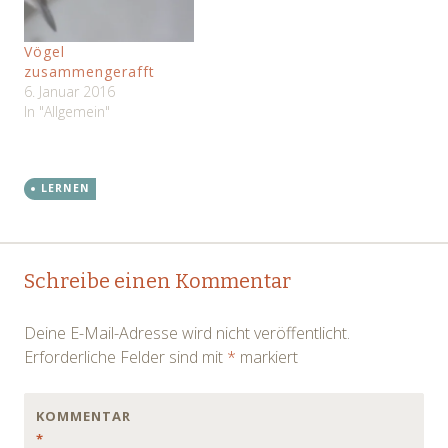
wenige Meter vor mir
der…
Vögel
zusammengerafft
6. Januar 2016
In "Allgemein"
LERNEN
Post
←
→
Schreibe einen Kommentar
navigation
Deine E-Mail-Adresse wird nicht veröffentlicht.
Erforderliche Felder sind mit
*
markiert
KOMMENTAR
*