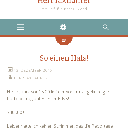
HerrTaxifahrer
mit Bleifuß durchs Cuxland
MENU
WIDGETS
SEARCH
So einen Hals!
13. DEZEMBER 2015
HERRTAXIFAHRER
Heute, kurz vor 15:00 lief der von mir angekündigte
Radiobeitrag auf BremenEINS!
Suuuupi!
Leider hatte ich keinen Schimmer, das die Reportage