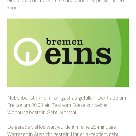
einen Mitschnitt bekomme und dann hier präsentieren
kann.
Nebenbei ist mir ein Fahrgast aufgefallen. Der hatte am
Freitag um 20:00 ein Taxi vom Edeka zur seiner
Wohnung bestellt. Geht. Normal.
Da gerade viel los war, wurde ihm eine 25-minütige
Wartezeit in Aussicht gestellt. Hat er akzeptiert, geht