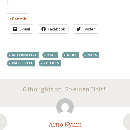
Teilen mit:
E-Mail
Facebook
Twitter
ALTERNATIVE
KALT
KURZ
NASS
WARTEZEIT
ZU FUSS
Post
←
→
6 thoughts on “
So einen Hals!
”
navigation
Arno Nyhm