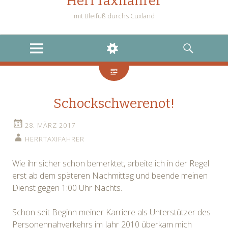
HerrTaxifahrer
mit Bleifuß durchs Cuxland
MENU
WIDGETS
SEARCH
Schockschwerenot!
28. MÄRZ 2017
HERRTAXIFAHRER
Wie ihr sicher schon bemerktet, arbeite ich in der Regel
erst ab dem späteren Nachmittag und beende meinen
Dienst gegen 1:00 Uhr Nachts.
Schon seit Beginn meiner Karriere als Unterstützer des
Personennahverkehrs im Jahr 2010 überkam mich