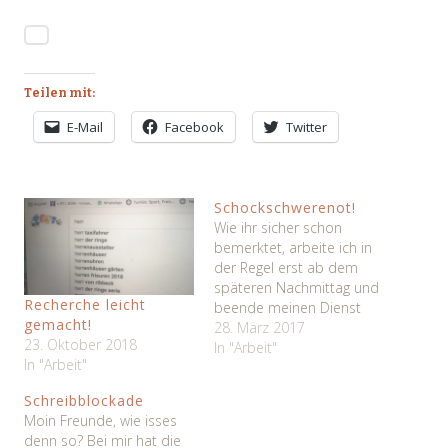
Teilen mit:
E-Mail
Facebook
Twitter
Schockschwerenot!
Wie ihr sicher schon
bemerktet, arbeite ich in
der Regel erst ab dem
späteren Nachmittag und
Recherche leicht
beende meinen Dienst
gemacht!
gegen 1:00 Uhr Nachts.
28. März 2017
23. Oktober 2018
Schon seit Beginn meiner
In "Arbeit"
In "Arbeit"
Karriere als Unterstützer
des Personennahverkehrs
Schreibblockade
im Jahr 2010 überkam
Moin Freunde, wie isses
mich bisweilen zu
denn so? Bei mir hat die
Feierabend ein mulmiges