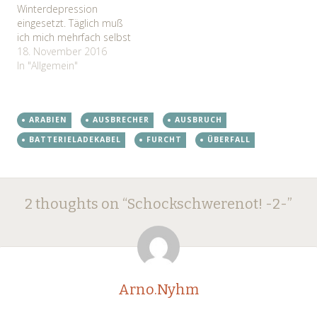
Winterdepression
Gefühl, wenn ich beladen
eingesetzt. Täglich muß
mit meinem Tagesumsatz
ich mich mehrfach selbst
auf…
aus dem Koma holen. Der
18. November 2016
Winterschlaf übermannt
In "Allgemein"
mich minütlich und mein
Widerstand hält sich in
Grenzen. Das nötigste
ARABIEN
AUSBRECHER
AUSBRUCH
sollte natürlich erledigt
werden. Essen, Trinken
BATTERIELADEKABEL
FURCHT
ÜBERFALL
und so. Ich habe eine
ganze Reihe von…
Post
←
→
2 thoughts on “
Schockschwerenot! -2-
”
navigation
Arno.Nyhm