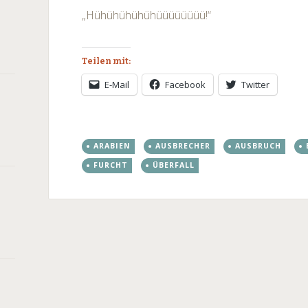
„Hühühühühühüüüüüüüü!“
Teilen mit:
E-Mail
Facebook
Twitter
ARABIEN
AUSBRECHER
AUSBRUCH
FURCHT
ÜBERFALL