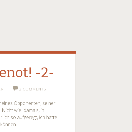
not! -2-
ER
2 COMMENTS
s meines Opponenten, seiner
 Nicht wie damals, in
 ich so aufgeregt, ich hatte
 können.