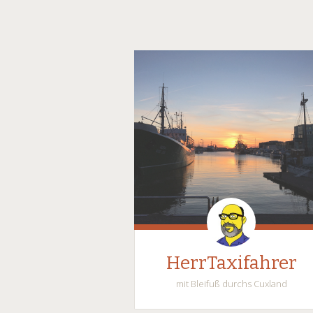
HerrTaxifahrer
mit Bleifuß durchs Cuxland