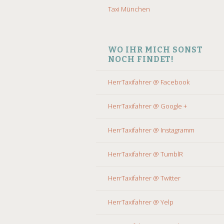
Taxi München
WO IHR MICH SONST
NOCH FINDET!
HerrTaxifahrer @ Facebook
HerrTaxifahrer @ Google +
HerrTaxifahrer @ Instagramm
HerrTaxifahrer @ TumblR
HerrTaxifahrer @ Twitter
HerrTaxifahrer @ Yelp