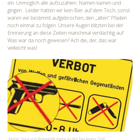
ein. Unmöglich alle aufzuzählen. Namen kamen und
gingen. Leider hatten wir kein Bier auf dem Tisch, sonst
wären wir bestimmt aufgebrochen, den „alten“ Pfaden
noch einmal zu folgen. Unsere Augen blitzten bei der
Erinnerung an diese Zeiten manchmal verdächtig auf.
Was war da noch gewesen? Ach die, der, das war
vielleicht was!
Keine Spur von Romantik mehr in der Heutigen Zeit!