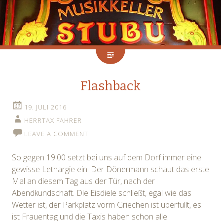
Flashback
19. JULI 2016
HERRTAXIFAHRER
LEAVE A COMMENT
So gegen 19:00 setzt bei uns auf dem Dorf immer eine
gewisse Lethargie ein. Der Dönermann schaut das erste
Mal an diesem Tag aus der Tür, nach der
Abendkundschaft. Die Eisdiele schließt, egal wie das
Wetter ist, der Parkplatz vorm Griechen ist überfüllt, es
ist Frauentag und die Taxis haben schon alle