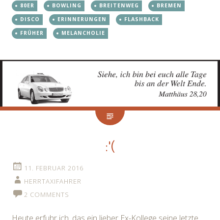
80ER
BOWLING
BREITENWEG
BREMEN
DISCO
ERINNERUNGEN
FLASHBACK
FRÜHER
MELANCHOLIE
:'(
11. FEBRUAR 2016
HERRTAXIFAHRER
2 COMMENTS
Heute erfuhr ich, das ein lieber Ex-Kollege seine letzte