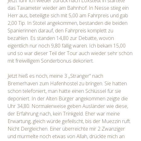
Jetzt fuhr ich wieder zurück nach Loxstedt in startete
das Taxameter wieder am Bahnhof. In Nesse stieg ein
Herr aus, beteiligte sich mit 5,00 am Fahrpreis und gab
2,00 Tip. In Stotel angekommen, bestanden die beiden
Spanierinnen darauf, den Fahrpreis komplett zu
bezahlen. Es standen 14,80 zur Debatte, wovon
eigentlich nur noch 9,80 fällig waren. Ich bekam 15,00
und so war dieser Teil der Tour auch wieder sehr schön
mit freiwilligem Sonderbonus dekoriert.
Jetzt hieß es noch, meine 3 „Stranger“ nach
Bremerhaven zum Hafenhostel zu bringen. Sie hatten
schon telefoniert, man hatte einen Schlüssel für sie
deponiert. In der Alten Bürger angekommen zeigte die
Uhr 34,80. Normalerweise geben Ausländer wie diese,
der Erfahrung nach, kein Trinkgeld. Eher war meine
Erwartung, gleich würde gefeilscht, bis der Muezzin ruft.
Nicht Dergleichen. Einer überreichte mir 2 Zwanziger
und murmelte noch etwas von Allah, drückte mich an