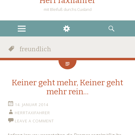
HerrTaxifahrer
mit Bleifuß durchs Cuxland
MENU
WIDGETS
SEARCH
freundlich
Keiner geht mehr, Keiner geht
mehr rein…
14. JANUAR 2014
HERRTAXIFAHRER
LEAVE A COMMENT