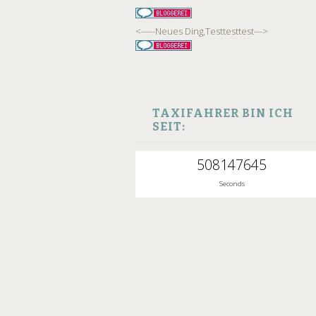
<-----Neues Ding,Testtesttest--->
TAXIFAHRER BIN ICH
SEIT:
508147646
Seconds