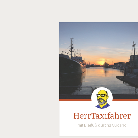
HerrTaxifahrer
mit Bleifuß durchs Cuxland