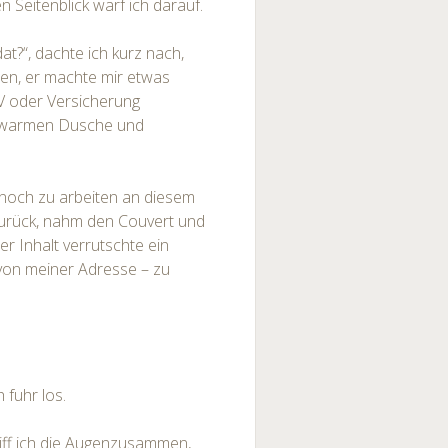
n Seitenblick warf ich darauf.
at?“, dachte ich kurz nach,
nen, er machte mir etwas
ÜV oder Versicherung
r warmen Dusche und
 noch zu arbeiten an diesem
f zurück, nahm den Couvert und
er Inhalt verrutschte ein
 von meiner Adresse – zu
 fuhr los.
 ich die Augenzusammen,