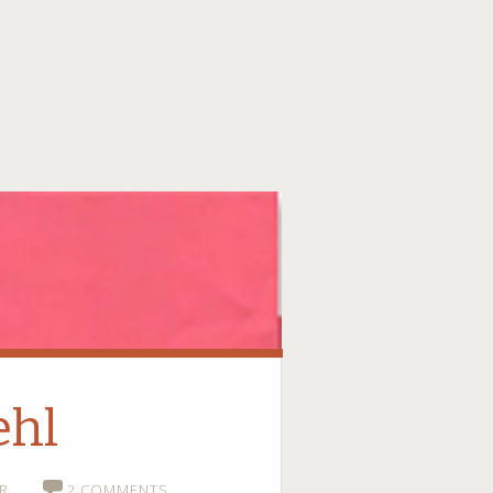
ehl
R
2 COMMENTS