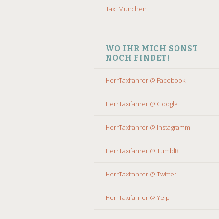
Taxi München
WO IHR MICH SONST
NOCH FINDET!
HerrTaxifahrer @ Facebook
HerrTaxifahrer @ Google +
HerrTaxifahrer @ Instagramm
HerrTaxifahrer @ TumblR
HerrTaxifahrer @ Twitter
HerrTaxifahrer @ Yelp