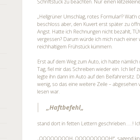
Schriftstück zu beachten. Nur einen klitzekleine
„Hellgrüner Umschlag, rotes Formular!? Wat’n d
beschloss aber, den Kuvert erst später zu öff
Angst. Hatte ich Rechnungen nicht bezahlt, T
vergessen? Darum würde ich mich nach eine
reichhaltigem Frühstück kümmern.
Erst auf dem Weg zum Auto, ich hatte nämlich
Tag, fiel mir das Schreiben wieder ein. Ich lie
legte ihn dann im Auto auf den Beifahrersitz. D
wenig, so das eine weitere Zeile – abgesehen
lesen war.
„
Haftbefehl
„
stand dort in fetten Lettern geschrieben……! Ich
„OOOOOOOOH, OOOOOOOOOH!“, sagend kniff