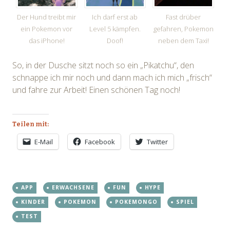
Der Hund treibt mir
Ich darf erst ab
Fast drüber
ein Pokemon vor
Level 5 kämpfen.
gefahren, Pokemon
das iPhone!
Doof!
neben dem Taxi!
So, in der Dusche sitzt noch so ein „Pikatchu“, den
schnappe ich mir noch und dann mach ich mich „frisch“
und fahre zur Arbeit! Einen schönen Tag noch!
Teilen mit:
E-Mail
Facebook
Twitter
APP
ERWACHSENE
FUN
HYPE
KINDER
POKEMON
POKEMONGO
SPIEL
TEST