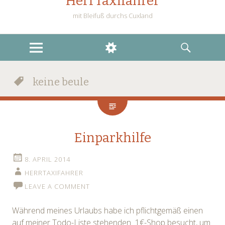
HerrTaxifahrer
mit Bleifuß durchs Cuxland
MENU
WIDGETS
SEARCH
keine beule
Einparkhilfe
8. APRIL 2014
HERRTAXIFAHRER
LEAVE A COMMENT
Während meines Urlaubs habe ich pflichtgemäß einen
auf meiner Todo-Liste stehenden 1€-Shop besucht, um