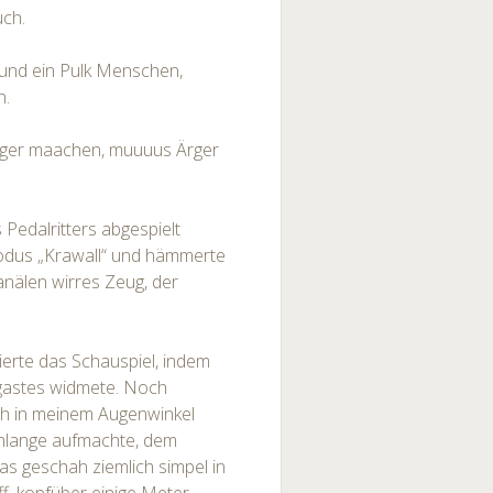
ch.
und ein Pulk Menschen,
n.
ärger maachen, muuuus Ärger
 Pedalritters abgespielt
odus „Krawall“ und hämmerte
anälen wirres Zeug, der
ierte das Schauspiel, indem
gastes widmete. Noch
ch in meinem Augenwinkel
chlange aufmachte, dem
as geschah ziemlich simpel in