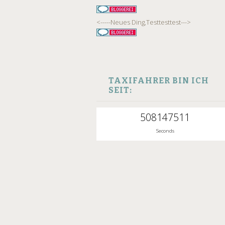
<-----Neues Ding,Testtesttest--->
TAXIFAHRER BIN ICH
SEIT:
508147512
Seconds