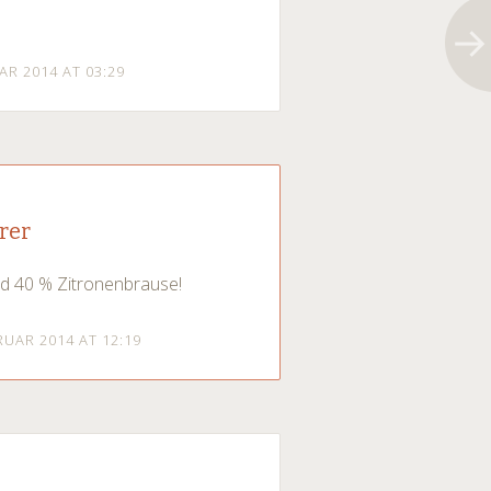
AR 2014 AT 03:29
rer
nd 40 % Zitronenbrause!
RUAR 2014 AT 12:19