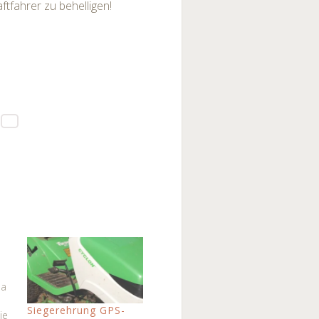
ftfahrer zu behelligen!
ba
Siegerehrung GPS-
ie