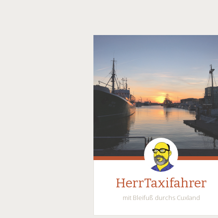
HerrTaxifahrer
mit Bleifuß durchs Cuxland