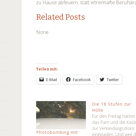
zu Hause abfeuern, statt ehrenhafte Berufskra
Related Posts
None
Teilen mit:
E-Mail
Facebook
Twitter
Die 18 Stufen zur
Hölle
Für den Freitag hatten
das Pam und die Kas
zur Verkleidungsdisko
Photobombing mit
eingeladen. Und weil d