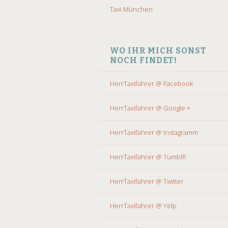
Taxi München
WO IHR MICH SONST
NOCH FINDET!
HerrTaxifahrer @ Facebook
HerrTaxifahrer @ Google +
HerrTaxifahrer @ Instagramm
HerrTaxifahrer @ TumblR
HerrTaxifahrer @ Twitter
HerrTaxifahrer @ Yelp