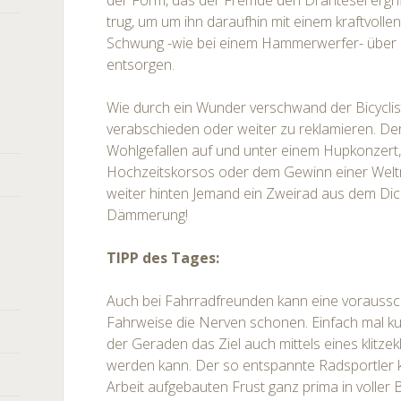
der Form, das der Fremde den Drahtesel ergrif
trug, um um ihn daraufhin mit einem kraftvolle
Schwung -wie bei einem Hammerwerfer- über
entsorgen.
Wie durch ein Wunder verschwand der Bicyclist
verabschieden oder weiter zu reklamieren. Der 
Wohlgefallen auf und unter einem Hupkonzert,
Hochzeitskorsos oder dem Gewinn einer Weltm
weiter hinten Jemand ein Zweirad aus dem Dic
Dämmerung!
TIPP des Tages:
Auch bei Fahrradfreunden kann eine voraussc
Fahrweise die Nerven schonen. Einfach mal k
der Geraden das Ziel auch mittels eines klitzek
werden kann. Der so entspannte Radsportler 
Arbeit aufgebauten Frust ganz prima in voller B