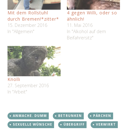
Mit dem Rollstuhl
4 gegen Willi, oder so
durch Bremen!*zitter*
ähnlich!
15. Dezember 2016
11. Mai 2016
In "Allgemein"
In "Alkohol auf dem
Beifahrersitz"
Knolli
27. September 2016
In "Arbeit"
ANMACHE. DUMM
BETRUNKEN
PÄRCHEN
SEXUELLE WÜNSCHE
ÜBERGRIFF
VERWIRRT