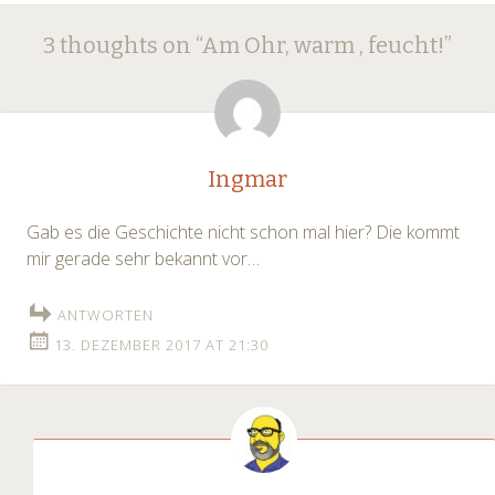
Post
←
→
3 thoughts on “
Am Ohr, warm , feucht!
”
navigation
Ingmar
Gab es die Geschichte nicht schon mal hier? Die kommt
mir gerade sehr bekannt vor…
ANTWORTEN
13. DEZEMBER 2017 AT 21:30