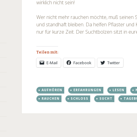
wirklich nicht sein!
Wer nicht mehr rauchen möchte, muß seinen
und standhaft bleiben. Da helfen Pflaster u
nur für kurze Zeit. Der Suchtbolzen sitzt in e
Teilen mit:
E-Mail
Facebook
Twitter
AUFHÖREN
ERFAHRUNGEN
LESEN
RAUCHEN
SCHLOSS
SUCHT
TAGEB