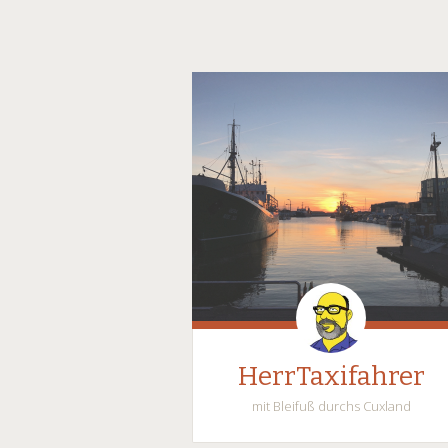
HerrTaxifahrer
mit Bleifuß durchs Cuxland