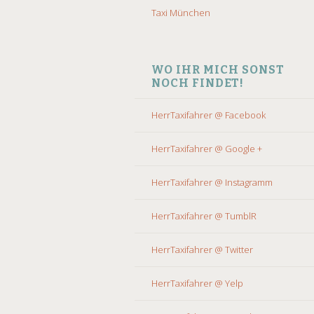
Taxi München
WO IHR MICH SONST
NOCH FINDET!
HerrTaxifahrer @ Facebook
HerrTaxifahrer @ Google +
HerrTaxifahrer @ Instagramm
HerrTaxifahrer @ TumblR
HerrTaxifahrer @ Twitter
HerrTaxifahrer @ Yelp