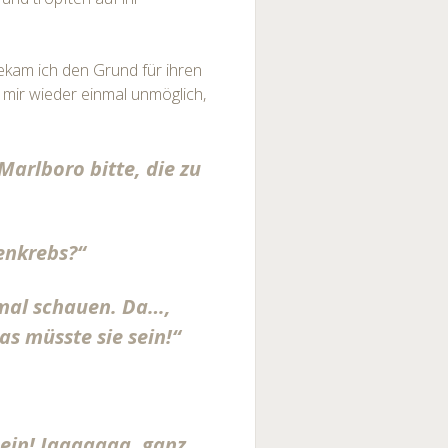
bekam ich den Grund für ihren
r mir wieder einmal unmöglich,
arlboro bitte, die zu
enkrebs?“
nmal schauen. Da…,
s müsste sie sein!“
ein! Jaaaaaaa, ganz