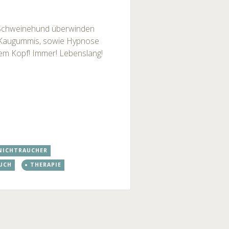
 Schweinehund überwinden
nd Kaugummis, sowie Hypnose
urem Kopf! Immer! Lebenslang!
NICHTRAUCHER
UCH
THERAPIE