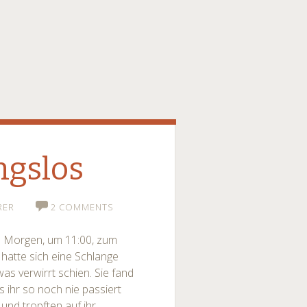
ngslos
RER
2 COMMENTS
te Morgen, um 11:00, zum
hatte sich eine Schlange
was verwirrt schien. Sie fand
as ihr so noch nie passiert
und tropften auf ihr