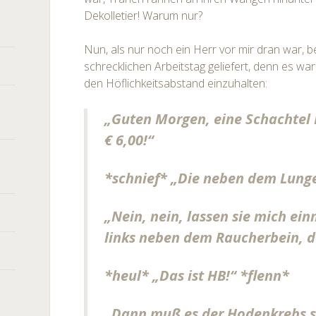
Dekolletier! Warum nur?
Nun, als nur noch ein Herr vor mir dran war, 
schrecklichen Arbeitstag geliefert, denn es wa
den Höflichkeitsabstand einzuhalten:
„Guten Morgen, eine Schachtel M
€ 6,00!“
*schnief* „Die neben dem Lung
„Nein, nein, lassen sie mich ei
links neben dem Raucherbein, da
*heul* „Das ist HB!“ *flenn*
„Dann muß es der Hodenkrebs s