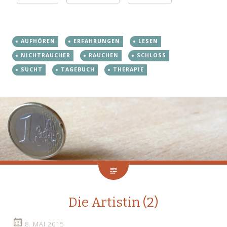
AUFHÖREN
ERFAHRUNGEN
LESEN
NICHTRAUCHER
RAUCHEN
SCHLOSS
SUCHT
TAGEBUCH
THERAPIE
Die Artistin (2)
8. MAI 2015