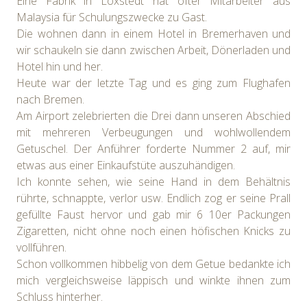
Eine Fabrik in Loxstedt hat öfter Mitarbeiter aus
Malaysia für Schulungszwecke zu Gast.
Die wohnen dann in einem Hotel in Bremerhaven und
wir schaukeln sie dann zwischen Arbeit, Dönerladen und
Hotel hin und her.
Heute war der letzte Tag und es ging zum Flughafen
nach Bremen.
Am Airport zelebrierten die Drei dann unseren Abschied
mit mehreren Verbeugungen und wohlwollendem
Getuschel. Der Anführer forderte Nummer 2 auf, mir
etwas aus einer Einkaufstüte auszuhändigen.
Ich konnte sehen, wie seine Hand in dem Behältnis
rührte, schnappte, verlor usw. Endlich zog er seine Prall
gefüllte Faust hervor und gab mir 6 10er Packungen
Zigaretten, nicht ohne noch einen höfischen Knicks zu
vollführen.
Schon vollkommen hibbelig von dem Getue bedankte ich
mich vergleichsweise läppisch und winkte ihnen zum
Schluss hinterher.