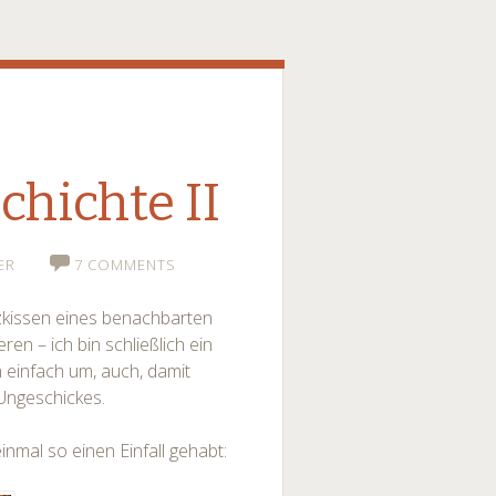
hichte II
ER
7 COMMENTS
itzkissen eines benachbarten
en – ich bin schließlich ein
 einfach um, auch, damit
Ungeschickes.
inmal so einen Einfall gehabt: