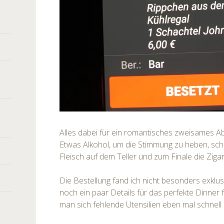
Alles dabei für ein romantisches zweisames 
Etwas Alkohol, um die Stimmung zu heben, sch
Fleisch auf dem Teller und zum Finale die Ziga
Die Bestellung fand ich nicht besonders exklu
noch ein paar Details für das perfekte Dinner 
man sich fehlende Utensilien eben mal schnell 