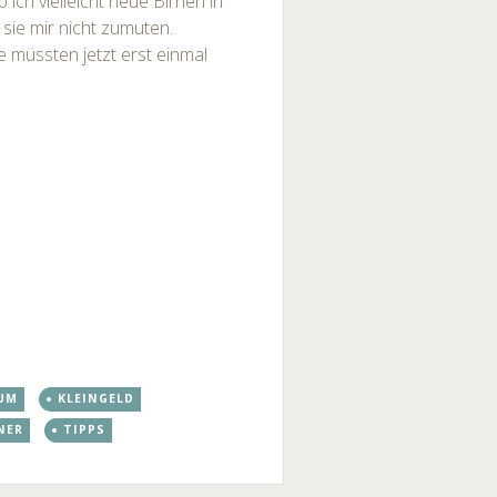
ich vielleicht neue Birnen in
sie mir nicht zumuten.
e müssten jetzt erst einmal
UM
KLEINGELD
NER
TIPPS