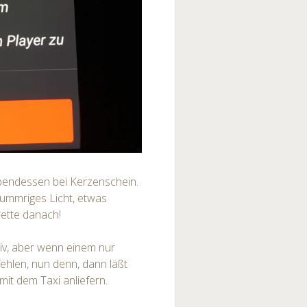
Abendessen bei Kerzenschein.
ummriges Licht, etwas
rette danach!
siv, aber wenn einem nur
fehlen, nun denn, dann läßt
mit dem Taxi anliefern.