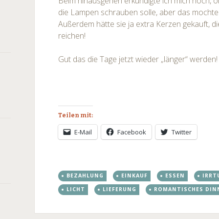
Beim hinausgehen erkundigte ich mich noch, ob 
die Lampen schrauben solle, aber das mochte 
Außerdem hätte sie ja extra Kerzen gekauft, di
reichen!
Gut das die Tage jetzt wieder „länger“ werden!
Teilen mit:
E-Mail
Facebook
Twitter
BEZAHLUNG
EINKAUF
ESSEN
IRRT
LICHT
LIEFERUNG
ROMANTISCHES DIN