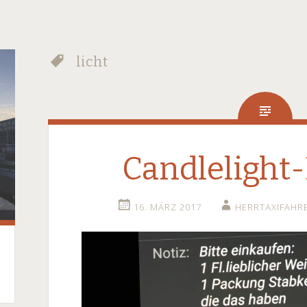
licht
Candlelight
16. MÄRZ 2017
HERRTAXIFAHR