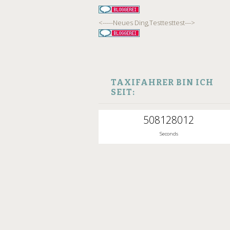
<-----Neues Ding,Testtesttest--->
TAXIFAHRER BIN ICH
SEIT:
508128013
Seconds