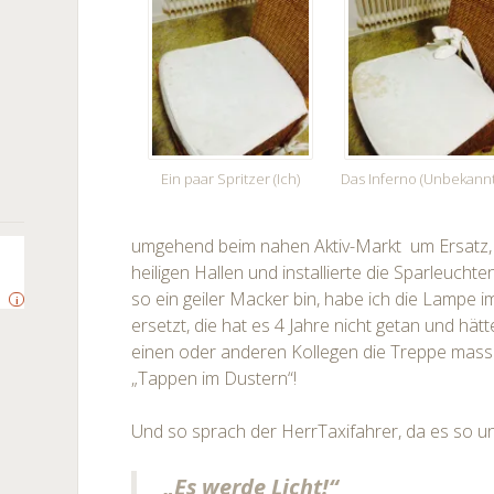
Ein paar Spritzer (Ich)
Das Inferno (Unbekannt
umgehend beim nahen Aktiv-Markt um Ersatz, 
heiligen Hallen und installierte die Sparleucht
so ein geiler Macker bin, habe ich die Lampe i
i
ersetzt, die hat es 4 Jahre nicht getan und hä
einen oder anderen Kollegen die Treppe mass
„Tappen im Dustern“!
Und so sprach der HerrTaxifahrer, da es so u
„Es werde Licht!“