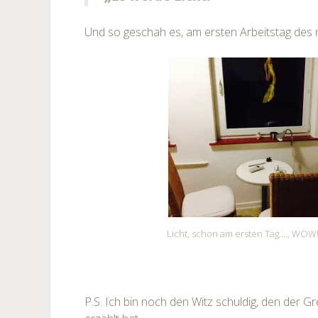
Und so geschah es, am ersten Arbeitstag des 
Licht, schon am ersten Tag…., WOW
P.S. Ich bin noch den Witz schuldig, den der G