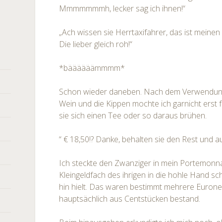
Mmmmmmmh, lecker sag ich ihnen!“
„Ach wissen sie Herrtaxifahrer, das ist meine
Die lieber gleich roh!“
*bäääääämmmm*
Schon wieder daneben. Nach dem Verwendun
Wein und die Kippen mochte ich garnicht erst 
sie sich einen Tee oder so daraus brühen.
“ € 18,50!? Danke, behalten sie den Rest und a
Ich steckte den Zwanziger in mein Portemonna
Kleingeldfach des ihrigen in die hohle Hand s
hin hielt. Das waren bestimmt mehrere Euron
hauptsächlich aus Centstücken bestand.