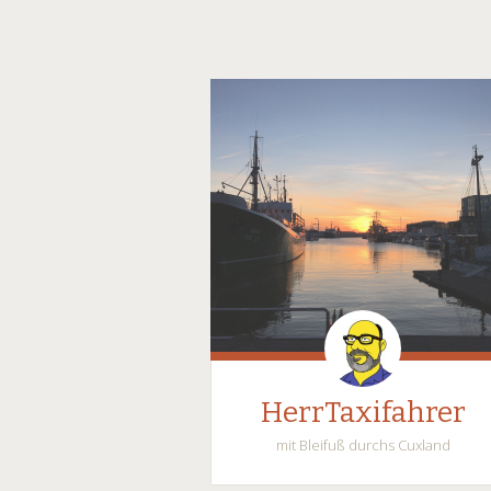
HerrTaxifahrer
mit Bleifuß durchs Cuxland