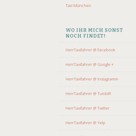
Taxi München
WO IHR MICH SONST
NOCH FINDET!
HerrTaxifahrer @ Facebook
HerrTaxifahrer @ Google +
HerrTaxifahrer @ Instagramm
HerrTaxifahrer @ TumblR
HerrTaxifahrer @ Twitter
HerrTaxifahrer @ Yelp