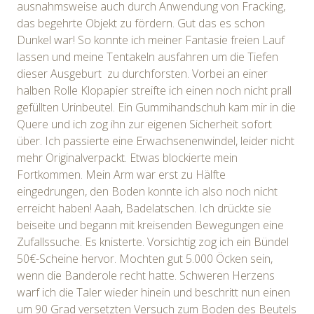
ausnahmsweise auch durch Anwendung von Fracking,
das begehrte Objekt zu fördern. Gut das es schon
Dunkel war! So konnte ich meiner Fantasie freien Lauf
lassen und meine Tentakeln ausfahren um die Tiefen
dieser Ausgeburt zu durchforsten. Vorbei an einer
halben Rolle Klopapier streifte ich einen noch nicht prall
gefüllten Urinbeutel. Ein Gummihandschuh kam mir in die
Quere und ich zog ihn zur eigenen Sicherheit sofort
über. Ich passierte eine Erwachsenenwindel, leider nicht
mehr Originalverpackt. Etwas blockierte mein
Fortkommen. Mein Arm war erst zu Hälfte
eingedrungen, den Boden konnte ich also noch nicht
erreicht haben! Aaah, Badelatschen. Ich drückte sie
beiseite und begann mit kreisenden Bewegungen eine
Zufallssuche. Es knisterte. Vorsichtig zog ich ein Bündel
50€-Scheine hervor. Mochten gut 5.000 Öcken sein,
wenn die Banderole recht hatte. Schweren Herzens
warf ich die Taler wieder hinein und beschritt nun einen
um 90 Grad versetzten Versuch zum Boden des Beutels