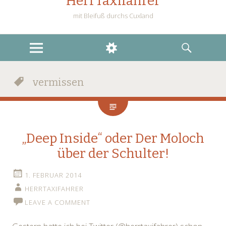
HerrTaxifahrer
mit Bleifuß durchs Cuxland
MENU
WIDGETS
SEARCH
vermissen
„Deep Inside“ oder Der Moloch
über der Schulter!
1. FEBRUAR 2014
HERRTAXIFAHRER
LEAVE A COMMENT