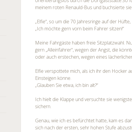
orientierungslos durch die Dorfgaststätte.So f
meinem roten Renauld-Bus und buchsierte sie 
„Elfie“, so um die 70 Jahresringe auf der Hüfte, 
„Ich möchte gern vorn beim Fahrer sitzen!“
Meine Fahrgäste haben freie Sitzplatzwahl. Nur
gern „Alleinfahrer“, wegen der Angst, die kön
oder auch erstechen, wegen eines lächerliche
Elfie verspottete mich, als ich ihr den Hocker 
Einsteigen könne.
„Glauben Sie etwa, ich bin alt?“
Ich hielt die Klappe und versuchte sie wenigs
sichern.
Genau, wie ich es befürchtet hatte, kam es dann
sich nach der ersten, sehr hohen Stufe abzus