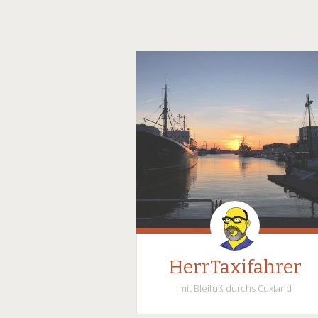
HerrTaxifahrer
mit Bleifuß durchs Cuxland