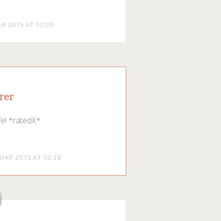
AR 2015 AT 00:09
rer
fe! *ratedX*
NUAR 2015 AT 00:28