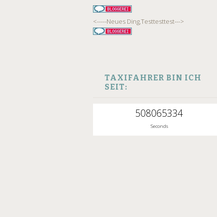
<-----Neues Ding,Testtesttest--->
TAXIFAHRER BIN ICH
SEIT:
508065334
Seconds