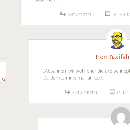
ANTWORTEN
16. JANU
HerrTaxifah
„Absahnen“ will wohl eher die alte Schnep
Du denkst immer nur an Geld.
i
ANTWORTEN
16. JA