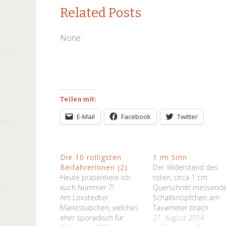
Related Posts
None
Teilen mit:
E-Mail
Facebook
Twitter
Die 10 rolligsten
1 im Sinn
Beifahrerinnen (2)
Der Widerstand des
Heute präsentiere ich
roten, circa 1 cm
euch Nummer 7!
Querschnitt messend
Am Loxstedter
Schaltknöpfchen am
Marktstübchen, welches
Taxameter brach
eher sporadisch für
allmählich. Noch ein
27. August 2014