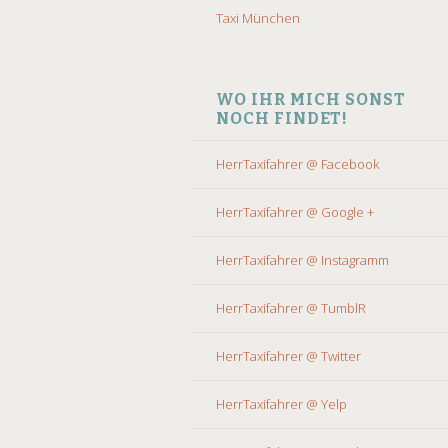
Taxi München
WO IHR MICH SONST
NOCH FINDET!
HerrTaxifahrer @ Facebook
HerrTaxifahrer @ Google +
HerrTaxifahrer @ Instagramm
HerrTaxifahrer @ TumblR
HerrTaxifahrer @ Twitter
HerrTaxifahrer @ Yelp