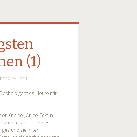
igsten
nen (1)
RTAXIFAHRER
 Deshalb geht es Heute mit
der Kneipe „An’ne Eck“ in
ner konnte schon ob des
riges und sie irrten