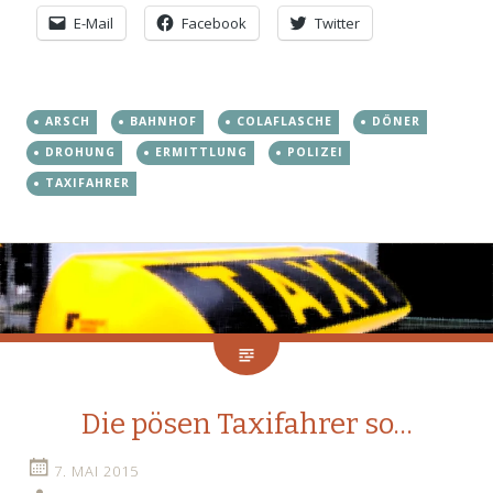
E-Mail
Facebook
Twitter
ARSCH
BAHNHOF
COLAFLASCHE
DÖNER
DROHUNG
ERMITTLUNG
POLIZEI
TAXIFAHRER
Die pösen Taxifahrer so…
7. MAI 2015