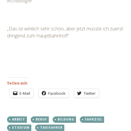
Archäologie
!“
„Das ist wirklich sehr schön, aber jetzt müsste ich zuerst
dringend zum Hauptbahnhof!“
Teilen mit:
E-Mail
Facebook
Twitter
ARBEIT
BERUF
BILDUNG
FAHRZIEL
STUDIUM
TAXIFAHRER