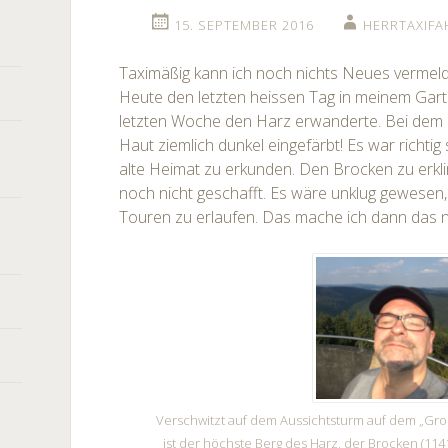
15. SEPTEMBER 2016
HERRTAXIFA
Taximäßig kann ich noch nichts Neues vermeld
Heute den letzten heissen Tag in meinem Gart
letzten Woche den Harz erwanderte. Bei dem
Haut ziemlich dunkel eingefärbt! Es war richti
alte Heimat zu erkunden. Den Brocken zu erk
noch nicht geschafft. Es wäre unklug gewesen,
Touren zu erlaufen. Das mache ich dann das 
Verschwitzt auf dem Aussichtsturm auf dem „Gro
ist der höchste Berg des Harz, der Brocken (114