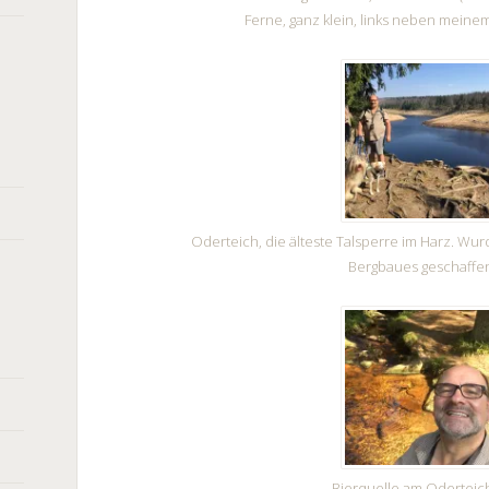
Ferne, ganz klein, links neben meine
Oderteich, die älteste Talsperre im Harz. Wu
Bergbaues geschaffe
Bierquelle am Odertei