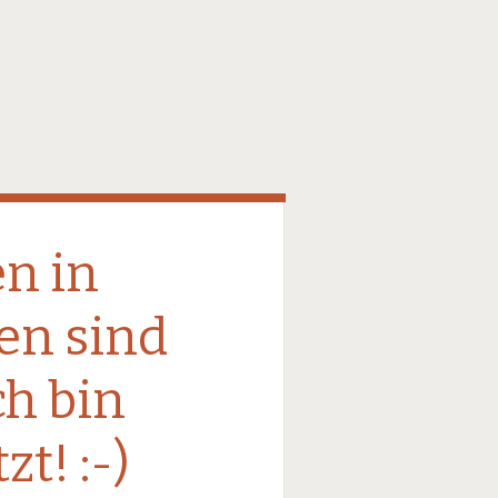
n in
en sind
ch bin
zt! :-)