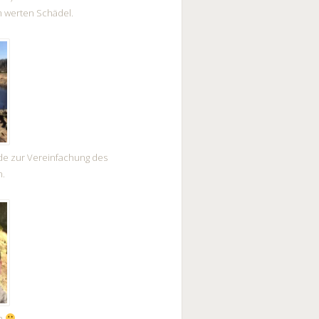
m werten Schädel.
rde zur Vereinfachung des
n.
ch