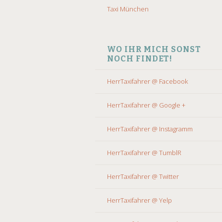
Taxi München
WO IHR MICH SONST
NOCH FINDET!
HerrTaxifahrer @ Facebook
HerrTaxifahrer @ Google +
HerrTaxifahrer @ Instagramm
HerrTaxifahrer @ TumblR
HerrTaxifahrer @ Twitter
HerrTaxifahrer @ Yelp