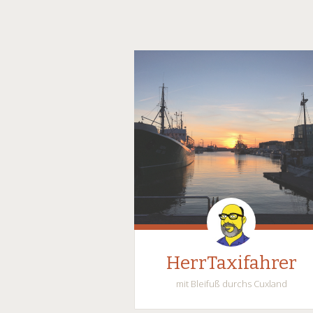
HerrTaxifahrer
mit Bleifuß durchs Cuxland