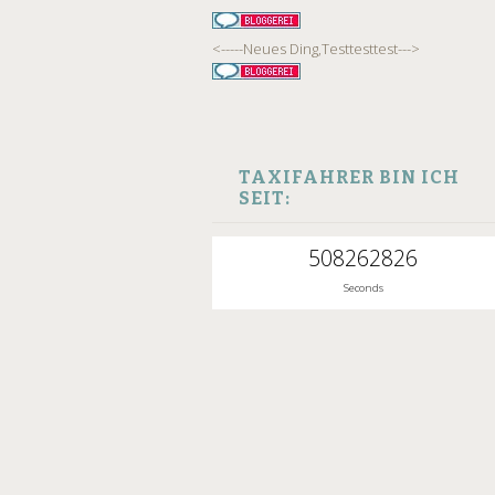
<-----Neues Ding,Testtesttest--->
TAXIFAHRER BIN ICH
SEIT:
508262827
Seconds