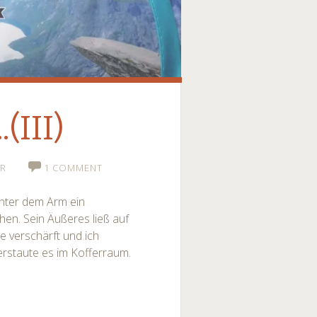
.(III)
ER
1 COMMENT
nter dem Arm ein
en. Sein Äußeres ließ auf
 verschärft und ich
erstaute es im Kofferraum.