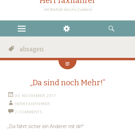
HerrTaxifahrer
mit Bleifuß durchs Cuxland
MENU
WIDGETS
SEARCH
absagen
„Da sind noch Mehr!“
30. NOVEMBER 2017
HERRTAXIFAHRER
2 COMMENTS
„Da fährt sicher ein Anderer mit dir!“