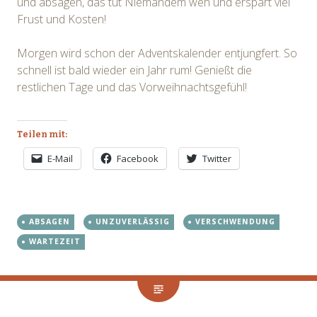
und absagen, das tut Niemandem weh und erspart viel
Frust und Kosten!
Morgen wird schon der Adventskalender entjungfert. So
schnell ist bald wieder ein Jahr rum! Genießt die
restlichen Tage und das Vorweihnachtsgefühl!
Teilen mit:
E-Mail
Facebook
Twitter
ABSAGEN
UNZUVERLÄSSIG
VERSCHWENDUNG
WARTEZEIT