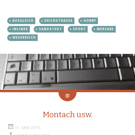
AUSGLEICH
DEICHSTRASSE
HOBBY
INLINER
SANDSTEDT
SPORT
WERSABE
WESERREICH
Montach usw.
11. MAI 2015