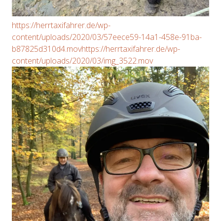
https://herrtaxifahrer.de/wp-
content/uploads/2020/03/57eece59-14a1-458e-91ba-
b87825d310d4.mov
https://herrtaxifahrer.de/wp-
content/uploads/2020/03/img_3522.mov