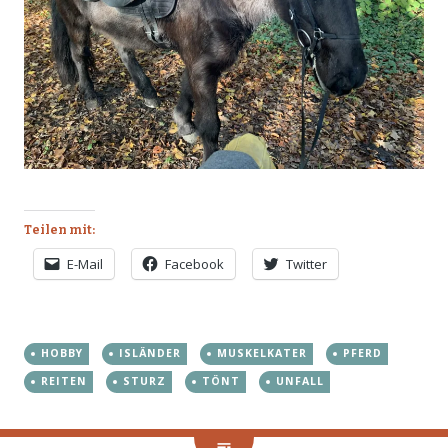
Teilen mit:
E-Mail
Facebook
Twitter
HOBBY
ISLÄNDER
MUSKELKATER
PFERD
REITEN
STURZ
TÖNT
UNFALL