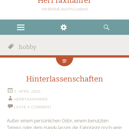
HerrTaxifahrer
mit Bleifuß durchs Cuxland
MENU
WIDGETS
SEARCH
hobby
Hinterlassenschaften
3. APRIL 2020
HERRTAXIFAHRER
LEAVE A COMMENT
Außer einem persönlichen Odör, einem benutzten
Tempo oder dem Handy lassen die Fahrgäste noch viele