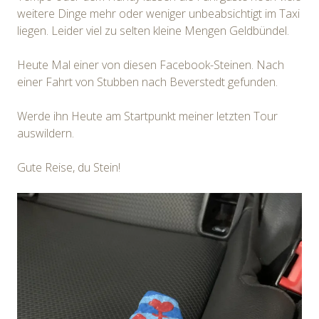
weitere Dinge mehr oder weniger unbeabsichtigt im Taxi
liegen. Leider viel zu selten kleine Mengen Geldbündel.
Heute Mal einer von diesen Facebook-Steinen. Nach
einer Fahrt von Stubben nach Beverstedt gefunden.
Werde ihn Heute am Startpunkt meiner letzten Tour
auswildern.
Gute Reise, du Stein!