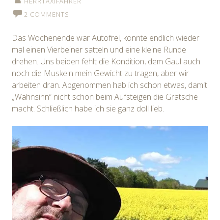
HERRTAXIFAHRER
2 COMMENTS
Das Wochenende war Autofrei, konnte endlich wieder
mal einen Vierbeiner satteln und eine kleine Runde
drehen. Uns beiden fehlt die Kondition, dem Gaul auch
noch die Muskeln mein Gewicht zu tragen, aber wir
arbeiten dran. Abgenommen hab ich schon etwas, damit
„Wahnsinn“ nicht schon beim Aufsteigen die Grätsche
macht. Schließlich habe ich sie ganz doll lieb.