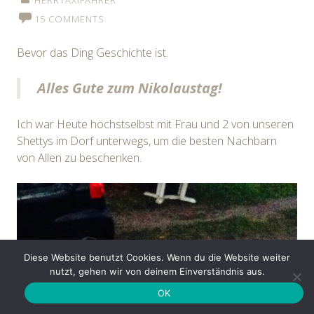
15 COMMENTS
Bevor das Ding Geschichte ist.
Alles Gute zum Nikolaustag!
Ich war Heute höchstselbst mit Frau und 2 von unseren
Shettys im Dorf unterwegs, um die besten Nachbarn
von Allen zu beschenken.
Diese Website benutzt Cookies. Wenn du die Website weiter
nutzt, gehen wir von deinem Einverständnis aus.
OK