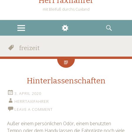
HerrTaxifahrer
mit Bleifuß durchs Cuxland
MENU
WIDGETS
SEARCH
freizeit
Hinterlassenschaften
3. APRIL 2020
HERRTAXIFAHRER
LEAVE A COMMENT
Außer einem persönlichen Odör, einem benutzten
Tempo oder dem Handy lassen die Fahrgäste noch viele