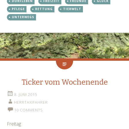
DORFLEBEN
FREIZEIT
FREUNDE
GLÜCK
PFLEGE
RETTUNG
TIERWELT
UNTERWEGS
Ticker vom Wochenende
8. JUNI 2015
HERRTAXIFAHRER
10 COMMENTS
Freitag