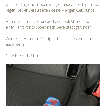
weitere Dinge mehr oder weniger unbeabsichtigt im Taxi
liegen. Leider viel zu selten kleine Mengen Geldbündel.
Heute Mal einer von diesen Facebook-Steinen. Nach
einer Fahrt von Stubben nach Beverstedt gefunden.
Werde ihn Heute am Startpunkt meiner letzten Tour
auswildern.
Gute Reise, du Stein!