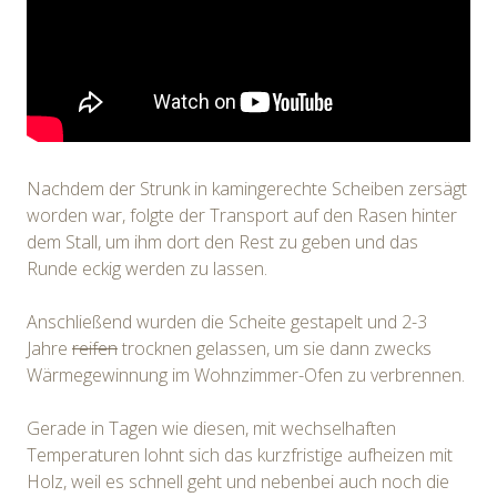
Nachdem der Strunk in kamingerechte Scheiben zersägt
worden war, folgte der Transport auf den Rasen hinter
dem Stall, um ihm dort den Rest zu geben und das
Runde eckig werden zu lassen.
Anschließend wurden die Scheite gestapelt und 2-3
Jahre
reifen
trocknen gelassen, um sie dann zwecks
Wärmegewinnung im Wohnzimmer-Ofen zu verbrennen.
Gerade in Tagen wie diesen, mit wechselhaften
Temperaturen lohnt sich das kurzfristige aufheizen mit
Holz, weil es schnell geht und nebenbei auch noch die