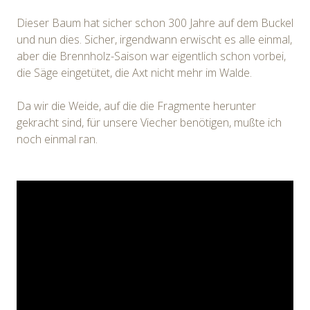
Dieser Baum hat sicher schon 300 Jahre auf dem Buckel
und nun dies. Sicher, irgendwann erwischt es alle einmal,
aber die Brennholz-Saison war eigentlich schon vorbei,
die Säge eingetütet, die Axt nicht mehr im Walde.
Da wir die Weide, auf die die Fragmente herunter
gekracht sind, für unsere Viecher benötigen, mußte ich
noch einmal ran.