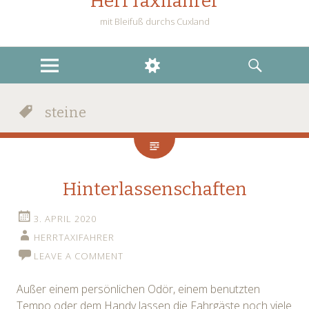
HerrTaxifahrer
mit Bleifuß durchs Cuxland
MENU
WIDGETS
SEARCH
steine
Hinterlassenschaften
3. APRIL 2020
HERRTAXIFAHRER
LEAVE A COMMENT
Außer einem persönlichen Odör, einem benutzten
Tempo oder dem Handy lassen die Fahrgäste noch viele