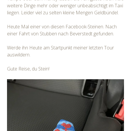
weitere Dinge mehr oder weniger unbeabsichtigt im Taxi
liegen. Leider viel zu selten kleine Mengen Geldbündel.
Heute Mal einer von diesen Facebook-Steinen. Nach
einer Fahrt von Stubben nach Beverstedt gefunden.
Werde ihn Heute am Startpunkt meiner letzten Tour
auswildern.
Gute Reise, du Stein!