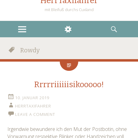
HerrTaxifahrer
mit Bleifuß durchs Cuxland
MENU
WIDGETS
SEARCH
Rowdy
Rrrrriiiiiisikooooo!
10. JANUAR 2019
HERRTAXIFAHRER
LEAVE A COMMENT
Irgendwie bewundere ich den Mut der Postbotin, ohne
Vorwarnung respektive Blinker oder Handzeichen voll