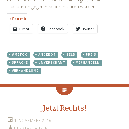
Taxifahrten gegen Sex durchführen würden.
Teilen mit:
E-Mail
Facebook
Twitter
#METOO
ANGEBOT
GELD
PREIS
SPRACHE
UNVERSCHÄMT
VERHANDELN
VERHANDLUNG
„Jetzt Rechts!“
1. NOVEMBER 2016
HERRTAXIFAHRER