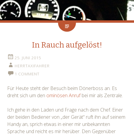
In Rauch aufgelöst!
25. JUNI 2015
HERRTAXIFAHRER
1 COMMENT
Für Heute steht der Besuch beim Dönerboss an. Es
dreht sich um den
ominösen Anruf
bei mir als Zentrale.
Ich gehe in den Laden und Frage nach dem Chef. Einer
der beiden Bediener von „der Gerät“ ruft ihn auf seinem
Handy an, sprich etwas in einer mir unbekannten
Sprache und reicht es mir herüber. Den Gegenüber