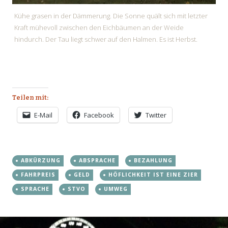
Kühe grasen in der Dämmerung. Die Sonne quält sich mit letzter
Kraft mühevoll zwischen den Eichbäumen an der Weide
hindurch. Der Tau liegt schwer auf den Halmen. Es ist Herbst.
Teilen mit:
E-Mail
Facebook
Twitter
ABKÜRZUNG
ABSPRACHE
BEZAHLUNG
FAHRPREIS
GELD
HÖFLICHKEIT IST EINE ZIER
SPRACHE
STVO
UMWEG