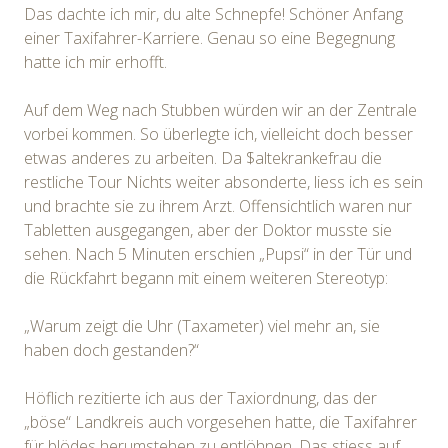
Das dachte ich mir, du alte Schnepfe! Schöner Anfang
einer Taxifahrer-Karriere. Genau so eine Begegnung
hatte ich mir erhofft.
Auf dem Weg nach Stubben würden wir an der Zentrale
vorbei kommen. So überlegte ich, vielleicht doch besser
etwas anderes zu arbeiten. Da $altekrankefrau die
restliche Tour Nichts weiter absonderte, liess ich es sein
und brachte sie zu ihrem Arzt. Offensichtlich waren nur
Tabletten ausgegangen, aber der Doktor musste sie
sehen. Nach 5 Minuten erschien „Pupsi“ in der Tür und
die Rückfahrt begann mit einem weiteren Stereotyp:
„Warum zeigt die Uhr (Taxameter) viel mehr an, sie
haben doch gestanden?“
Höflich rezitierte ich aus der Taxiordnung, das der
„böse“ Landkreis auch vorgesehen hatte, die Taxifahrer
für blödes herumstehen zu entlöhnen. Das stiess auf