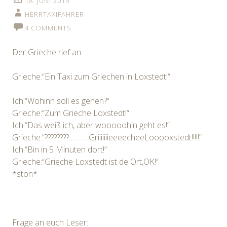
18. JUNI 2015
HERRTAXIFAHRER
4 COMMENTS
Der Grieche rief an.
Grieche:“Ein Taxi zum Griechen in Loxstedt!“
Ich:“Wohinn soll es gehen?“
Grieche:“Zum Grieche Loxstedt!“
Ich:“Das weiß ich, aber wooooohin geht es!“
Grieche:“????????………..GriiiiiiieeeecheeLooooxstedt!!!!!“
Ich:“Bin in 5 Minuten dort!“
Grieche:“Grieche Loxstedt ist de Ort,OK!“
*stön*
Frage an euch Leser: