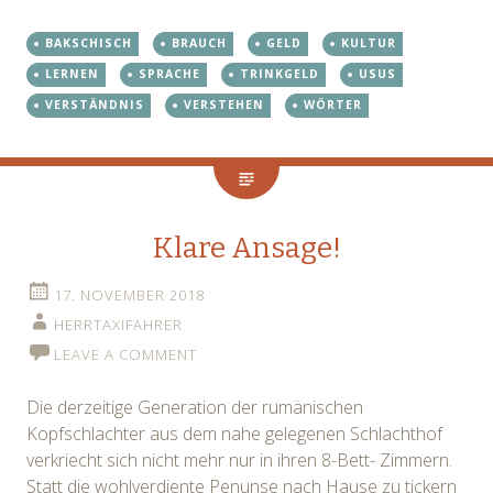
BAKSCHISCH
BRAUCH
GELD
KULTUR
LERNEN
SPRACHE
TRINKGELD
USUS
VERSTÄNDNIS
VERSTEHEN
WÖRTER
Klare Ansage!
17. NOVEMBER 2018
HERRTAXIFAHRER
LEAVE A COMMENT
Die derzeitige Generation der rumänischen
Kopfschlachter aus dem nahe gelegenen Schlachthof
verkriecht sich nicht mehr nur in ihren 8-Bett- Zimmern.
Statt die wohlverdiente Penunse nach Hause zu tickern