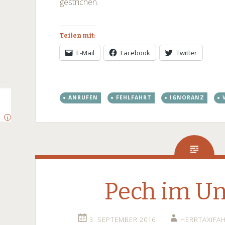
gestrichen.
Teilen mit:
E-Mail
Facebook
Twitter
ANRUFEN
FEHLFAHRT
IGNORANZ
i
Pech im Un
3. SEPTEMBER 2016
HERRTAXIFA