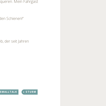
n queren. Mein Fahrgast
 den Schienen!“
eb, der seit Jahren
SMALLTALK
STURM