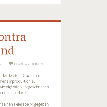
ontra
end
R
LEAVE A COMMENT
f den letzten Drücker ein
drenalinproduktion zu
wie eigentlich vorgeschrieben
hrt zu mir durch.
ür seinen Feierabend gegeben