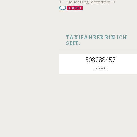
<-----Neues Ding,Testtesttest--->
TAXIFAHRER BIN ICH
SEIT:
508088458
Seconds