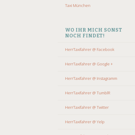
Taxi München
WO IHR MICH SONST
NOCH FINDET!
HerrTaxifahrer @ Facebook
HerrTaxifahrer @ Google +
HerrTaxifahrer @ Instagramm
HerrTaxifahrer @ TumblR
HerrTaxifahrer @ Twitter
HerrTaxifahrer @ Yelp