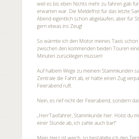
weil es bis eben Nichts mehr zu fahren gab fü
erwarten war. Die Meldefrist für das letzte Sa
Abend eigentlich schon abgelaufen, aber für 
gern etwas ins Zeug!
So wärmte ich den Motor meines Taxis schon 
zwischen den kommenden beiden Touren eine 
Minuten zurücklegen müssen!
Auf halbem Wege zu meinem Stammkunden sag
Zentrale die Fahrt ab, er hätte einen Zug verp
Feierabend ruft.
Nein, es rief nicht der Feierabend, sondern da
„HerrTaxifahrer, Stammkunde hier. Holst du mi
einer Stunde ab, ich zahle auch bar!“
Mein Herz ist weich, so bestätigte ich den Te