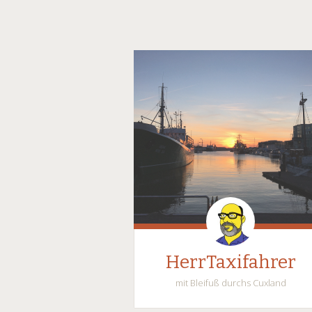
HerrTaxifahrer
mit Bleifuß durchs Cuxland