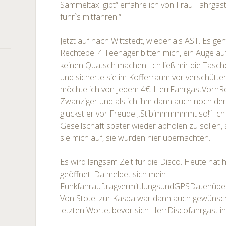
Sammeltaxi gibt“ erfahre ich von Frau Fahrgäs
führ`s mitfahren!“
Jetzt auf nach Wittstedt, wieder als AST. Es ge
Rechtebe. 4 Teenager bitten mich, ein Auge auf
keinen Quatsch machen. Ich ließ mir die Tasch
und sicherte sie im Kofferraum vor verschüt
möchte ich von Jedem 4€. HerrFahrgastVornRe
Zwanziger und als ich ihm dann auch noch den
gluckst er vor Freude „Stibimmmmmmt so!“ Ich
Gesellschaft später wieder abholen zu sollen,
sie mich auf, sie würden hier übernachten.
Es wird langsam Zeit für die Disco. Heute hat h
geöffnet. Da meldet sich mein
FunkfahrauftragvermittlungsundGPSDatenüber
Von Stotel zur Kasba war dann auch gewünsch
letzten Worte, bevor sich HerrDiscofahrgast i