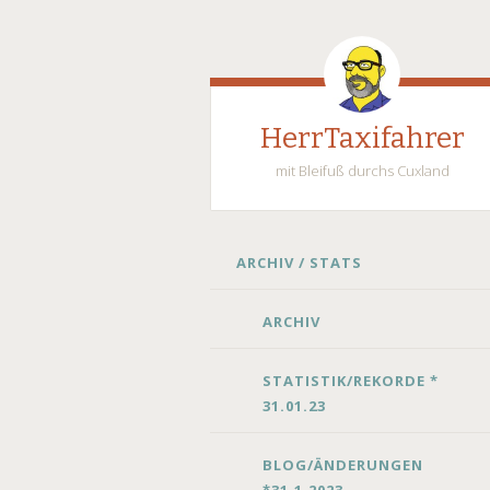
HerrTaxifahrer
mit Bleifuß durchs Cuxland
SKIP
ARCHIV / STATS
TO
CONTENT
ARCHIV
STATISTIK/REKORDE *
31.01.23
BLOG/ÄNDERUNGEN