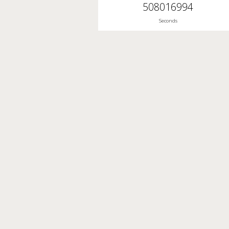
508016995
Seconds