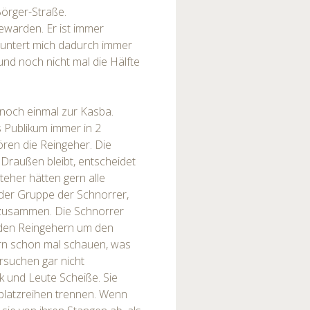
örger-Straße.
ewarden. Er ist immer
r muntert mich dadurch immer
und noch nicht mal die Hälfte
 noch einmal zur Kasba.
s Publikum immer in 2
ren die Reingeher. Die
 Draußen bleibt, entscheidet
steher hätten gern alle
 der Gruppe der Schnorrer,
 zusammen. Die Schnorrer
 den Reingehern um den
rn schon mal schauen, was
ersuchen gar nicht
k und Leute Scheiße. Sie
kplatzreihen trennen. Wenn