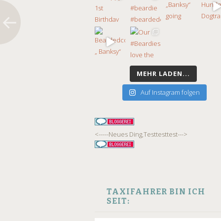
MEHR LADEN...
Auf Instagram folgen
<-----Neues Ding,Testtesttest--->
TAXIFAHRER BIN ICH
SEIT: