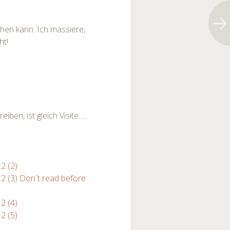
ehen kann. Ich massiere,
ht!
ben, ist gleich Visite…..
2 (2)
 2 (3) Don´t read before
2 (4)
2 (5)