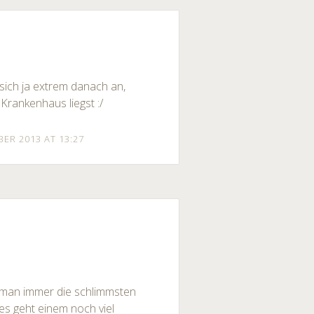
sich ja extrem danach an,
Krankenhaus liegst :/
BER 2013 AT 13:27
 man immer die schlimmsten
es geht einem noch viel