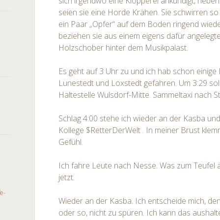
sich irgendwo eine Klopperei ankündigt, heben 
seien sie eine Horde Krähen. Sie schwirren so 
ein Paar „Opfer“ auf dem Boden ringend wieder
beziehen sie aus einem eigens dafür angelegt
Holzschober hinter dem Musikpalast.
Es geht auf 3 Uhr zu und ich hab schon einige
Lunestedt und Loxstedt gefahren. Um 3:29 sol
Haltestelle Wulsdorf-Mitte. Sammeltaxi nach St
Schlag 4:00 stehe ich wieder an der Kasba und
Kollege $RetterDerWelt . In meiner Brust kle
Gefühl.
Ich fahre Leute nach Nesse. Was zum Teufel 
jetzt.
Wieder an der Kasba. Ich entscheide mich, de
oder so, nicht zu spüren. Ich kann das aushal