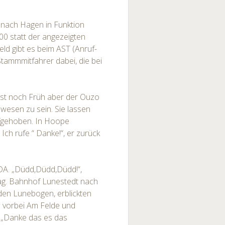
 nach Hagen in Funktion
00 statt der angezeigten
geld gibt es beim AST (Anruf-
Stammmitfahrer dabei, die bei
 ist noch Früh aber der Ouzo
wesen zu sein. Sie lassen
ufgehoben. In Hoope
ch rufe “ Danke!“, er zurück
DA. „Düdd,Düdd,Düdd!“,
rag. Bahnhof Lunestedt nach
 den Lunebogen, erblickten
rn vorbei Am Felde und
 „Danke das es das