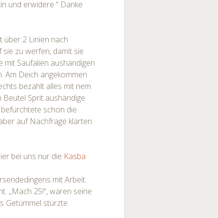
tin und erwidere “ Danke
ht über 2 Linien nach
 sie zu werfen, damit sie
e mit Saufalien aushändigen
ten. Am Deich angekommen
chts bezahlt alles mit nem
 Beutel Sprit aushändige
 befürchtete schon die
 aber auf Nachfrage klärten
ier bei uns nur die
Kasba
sendedingens mit Arbeit.
t. „Mach 25!“, waren seine
ns Getümmel stürzte.