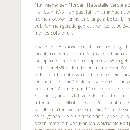
Nun wieder gen Norden. Haltestelle Carsten-B
HerrStammASTFahrgast fährt mit mir nach Eid
fröhlich, obwohl er viel und lange arbeitet. E
auf. Kann ich gerade gebrauchen. Es ist 00:24 
meines Solls erfüllt.
Jeweils von Bexhövede und Lunestedt flog ich
Draußen davor auf dem Parkplatz teilt sich da
Gruppen. Zu der ersten Gruppe (ca. 55%) gehö
restlichen 45% bilden die Draußenbleiber. Wer
Jeder selbst, nicht etwa die Türsteher. Die Tür
Drinnen. Die Draußenbleiber setzten sich aus
der unter 12-Jährigen und Non-Konformisten
kommen grundsätzlich zu Fuß und betteln bei
mitgebrachten Alkohol. Die U12er möchten ge
sie alles dürfen, wenn sie mal Groß sind. Sie v
reinzugehen. Die NK`s finden den Laden, Musi
sitzen immer auf den Planken, welche die Par