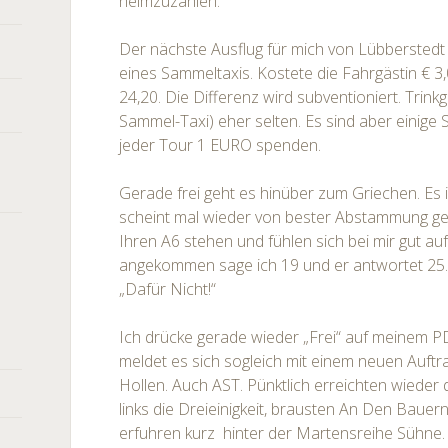
heimzuzahlen.
Der nächste Ausflug für mich von Lübberstedt
eines Sammeltaxis. Kostete die Fahrgästin € 3,
24,20. Die Differenz wird subventioniert. Trink
Sammel-Taxi) eher selten. Es sind aber einige 
jeder Tour 1 EURO spenden.
Gerade frei geht es hinüber zum Griechen. Es
scheint mal wieder von bester Abstammung ge
Ihren A6 stehen und fühlen sich bei mir gut a
angekommen sage ich 19 und er antwortet 25. I
„Dafür Nicht!“
Ich drücke gerade wieder „Frei“ auf meinem P
meldet es sich sogleich mit einem neuen Auft
Hollen. Auch AST. Pünktlich erreichten wieder
links die Dreieinigkeit, brausten An Den Baue
erfuhren kurz hinter der Martensreihe Sühne.