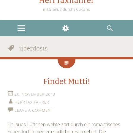
HerrTaxifahrer
mit Bleifuß durchs Cuxland
MENU
WIDGETS
SEARCH
überdosis
Findet Mutti!
20. NOVEMBER 2013
HERRTAXIFAHRER
LEAVE A COMMENT
Ein laues Lüftchen wehte zart durch ein romantisches
Feriendorf in meinem südlichen Fahrgebiet. Die