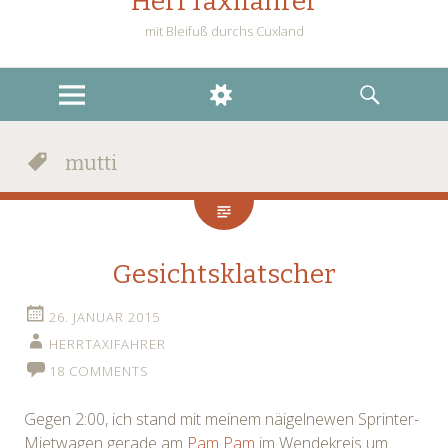
HerrTaxifahrer
mit Bleifuß durchs Cuxland
MENU
WIDGETS
SEARCH
mutti
Gesichtsklatscher
26. JANUAR 2015
HERRTAXIFAHRER
18 COMMENTS
Gegen 2:00, ich stand mit meinem näigelnewen Sprinter-
Mietwagen gerade am
Pam Pam
im Wendekreis um