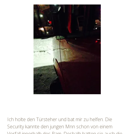
Ich holte den Türsteher und bat mir zu helfen. Die
Security kannte den jungen Mnn schon von einem
Vorfall innerhalb des Pam. Deshalb hatten sie auch die