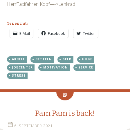
HerrTaxifahrer: Kopf—->Lenkrad
Teilen mit:
E-Mail
Facebook
Twitter
ARBEIT
BETTELN
GELD
HILFE
JOBCENTER
MOTIVATION
SERVICE
STRESS
Pam Pam is back!
6. SEPTEMBER 2021