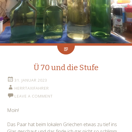
Ü 70 und die Stufe
31. JANUAR 2023
HERRTAXIFAHRER
LEAVE A COMMENT
Moin!
Das Paar hat beim lokalen Griechen etwas zu tief ins
Glas geschaut und das finde ich gar nicht so schlimm.