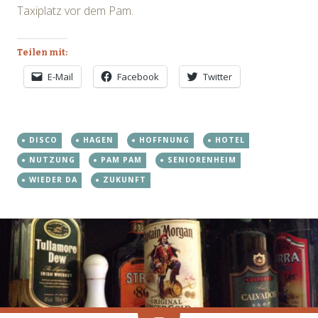
Taxiplatz vor dem Pam.
Teilen mit:
E-Mail
Facebook
Twitter
DISCO
HAGEN
HOFFNUNG
HOTEL
NUTZUNG
PAM PAM
SENIORENHEIM
WIEDER DA
ZUKUNFT