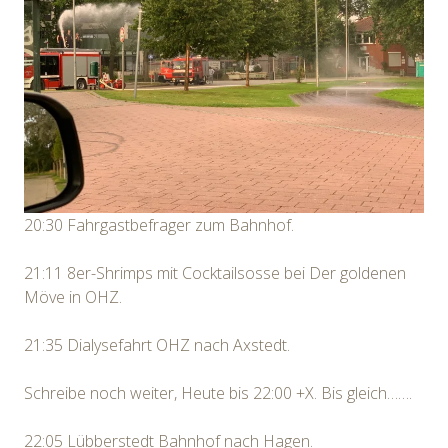
20:30 Fahrgastbefrager zum Bahnhof.
21:11 8er-Shrimps mit Cocktailsosse bei Der goldenen
Möve in OHZ.
21:35 Dialysefahrt OHZ nach Axstedt.
Schreibe noch weiter, Heute bis 22:00 +X. Bis gleich…….
22:05 Lübberstedt Bahnhof nach Hagen.