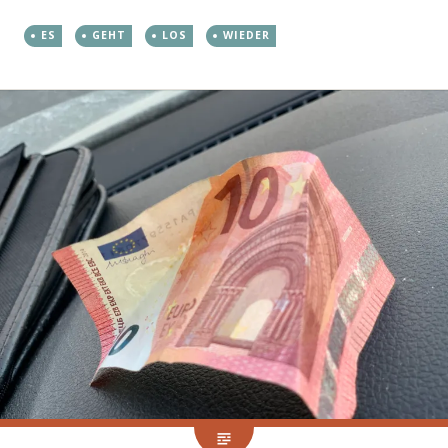
ES
GEHT
LOS
WIEDER