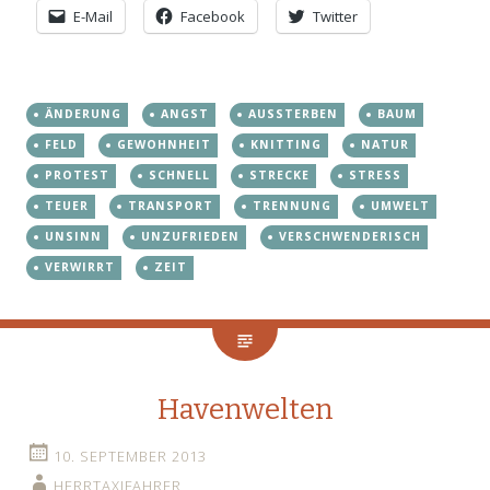
E-Mail
Facebook
Twitter
ÄNDERUNG
ANGST
AUSSTERBEN
BAUM
FELD
GEWOHNHEIT
KNITTING
NATUR
PROTEST
SCHNELL
STRECKE
STRESS
TEUER
TRANSPORT
TRENNUNG
UMWELT
UNSINN
UNZUFRIEDEN
VERSCHWENDERISCH
VERWIRRT
ZEIT
Havenwelten
10. SEPTEMBER 2013
HERRTAXIFAHRER