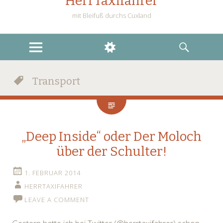
HerrTaxifahrer
mit Bleifuß durchs Cuxland
MENU
WIDGETS
SEARCH
Transport
„Deep Inside“ oder Der Moloch
über der Schulter!
1. FEBRUAR 2014
HERRTAXIFAHRER
LEAVE A COMMENT