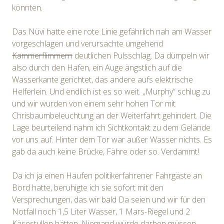
könnten.
Das Nüvi hatte eine rote Linie gefährlich nah am Wasser
vorgeschlagen und verursachte umgehend
Kammerflimmern
deutlichen Pulsschlag. Da dümpeln wir
also durch den Hafen, ein Auge ängstlich auf die
Wasserkante gerichtet, das andere aufs elektrische
Helferlein. Und endlich ist es so weit. „Murphy“ schlug zu
und wir wurden von einem sehr hohen Tor mit
Chrisbaumbeleuchtung an der Weiterfahrt gehindert. Die
Lage beurteilend nahm ich Sichtkontakt zu dem Gelände
vor uns auf. Hinter dem Tor war außer Wasser nichts. Es
gab da auch keine Brücke, Fähre oder so. Verdammt!
Da ich ja einen Haufen politikerfahrener Fahrgäste an
Bord hatte, beruhigte ich sie sofort mit den
Versprechungen, das wir bald Da seien und wir für den
Notfall noch 1,5 Liter Wasser, 1 Mars-Riegel und 2
Käsestullen hätten. Niemand würde darben müssen,