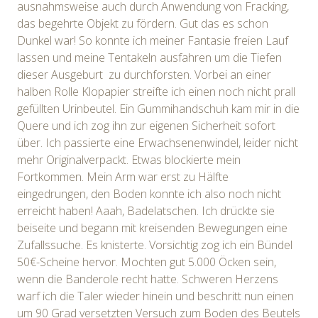
ausnahmsweise auch durch Anwendung von Fracking,
das begehrte Objekt zu fördern. Gut das es schon
Dunkel war! So konnte ich meiner Fantasie freien Lauf
lassen und meine Tentakeln ausfahren um die Tiefen
dieser Ausgeburt zu durchforsten. Vorbei an einer
halben Rolle Klopapier streifte ich einen noch nicht prall
gefüllten Urinbeutel. Ein Gummihandschuh kam mir in die
Quere und ich zog ihn zur eigenen Sicherheit sofort
über. Ich passierte eine Erwachsenenwindel, leider nicht
mehr Originalverpackt. Etwas blockierte mein
Fortkommen. Mein Arm war erst zu Hälfte
eingedrungen, den Boden konnte ich also noch nicht
erreicht haben! Aaah, Badelatschen. Ich drückte sie
beiseite und begann mit kreisenden Bewegungen eine
Zufallssuche. Es knisterte. Vorsichtig zog ich ein Bündel
50€-Scheine hervor. Mochten gut 5.000 Öcken sein,
wenn die Banderole recht hatte. Schweren Herzens
warf ich die Taler wieder hinein und beschritt nun einen
um 90 Grad versetzten Versuch zum Boden des Beutels